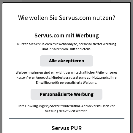
Wie wollen Sie Servus.com nutzen?
Welche Sträucher schneidet man im
Servus.com mit Werbung
Spätwinter?
Nutzen Sie Servus.com mit Webanalyse, personalisierter Werbung
und Inhalten von Drittanbietern.
Wann genau sollten spätblühende Sträucher
geschnitten werden?
Alle akzeptieren
Wie schneidet man Blütensträucher?
Werbeeinnahmen sind ein wichtiger wirtschaftlicher Pfeiler unseres
kostenfreien Angebots. Mindestvoraussetzung zur Nutzung ist Ihre
Einwilligung für personalisierte Werbung.
Welche Sträucher schneidet man im
Personalisierte Werbung
Spätwinter?
Ihre Einwilligung ist jederzeit widerrufbar. Adblocker müssen vor
Nutzung deaktiviert werden.
Vor allem Sträucher, die im Sommer blühen.
Beispiel für spätblühende Gehölze sind
Servus PUR
Gartenhibiskus
,
Hortensie
,
Ranunkelstrauch