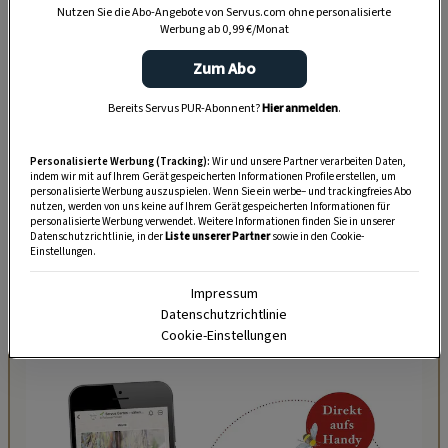
Nutzen Sie die Abo-Angebote von Servus.com ohne personalisierte
(Kerrie)
,
Sommerflieder
(ausgenommen die
Werbung ab 0,99 €/Monat
Art
Buddleja davidii
, die schon im Frühjahr
Zum Abo
blüht),
Bartblume
,
Weigelie
und
Spierstrauch
.
Bereits Servus PUR-Abonnent?
Hier anmelden
.
Aber aufpassen:
Keinesfalls dürfen jetzt die
Frühjahrsblüher geschnitten werden
–
Personalisierte Werbung (Tracking):
Wir und unsere Partner verarbeiten Daten,
indem wir mit auf Ihrem Gerät gespeicherten Informationen Profile erstellen, um
Forsythie
,
Kolkwitzie
,
Zierquitten
und
personalisierte Werbung auszuspielen. Wenn Sie ein werbe– und trackingfreies Abo
Mandelbäumchen
würden sonst in diesem
nutzen, werden von uns keine auf Ihrem Gerät gespeicherten Informationen für
personalisierte Werbung verwendet. Weitere Informationen finden Sie in unserer
Jahr keine Blüten mehr ansetzen.
Datenschutzrichtlinie, in der
Liste unserer Partner
sowie in den Cookie-
Einstellungen.
Gut zu wissen:
So schneidet man blühende
Impressum
Sträucher direkt nach der Blüte richtig
.
Datenschutzrichtlinie
Cookie-Einstellungen