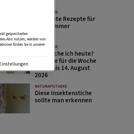
GUTE KÜCHE
11 leichte Rezepte für
den Sommer
rät gespeicherten
reies Abo nutzen, werden von
tionen finden Sie in unserer
GUTE KÜCHE
Was koche ich heute?
Rezepte für die Woche
Einstellungen
von 7. bis 14. August
2026
NATURAPOTHEKE
Diese Insektenstiche
sollte man erkennen