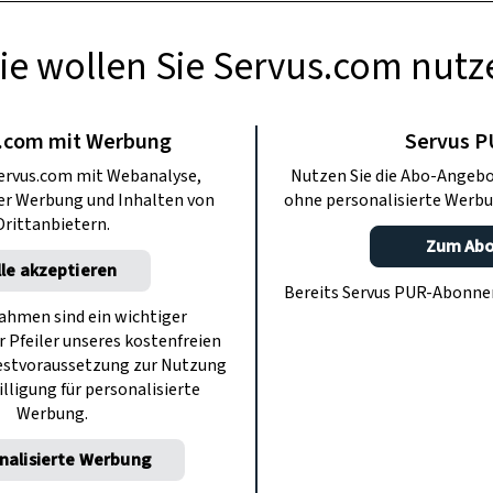
ie wollen Sie Servus.com nutz
GARTEN
rmehren durch
.com mit Werbung
Servus 
ervus.com mit Webanalyse,
Nutzen Sie die Abo-Angebo
ilung
ter Werbung und Inhalten von
ohne personalisierte Werbu
Drittanbietern.
Zum Ab
lle akzeptieren
abel, Frauenmantel, Taglilien und
Bereits Servus PUR-Abonn
ber auch Gräser und Kübelpflanzen.
hmen sind ein wichtiger
r Pfeiler unseres kostenfreien
estvoraussetzung zur Nutzung
illigung für personalisierte
Werbung.
nalisierte Werbung