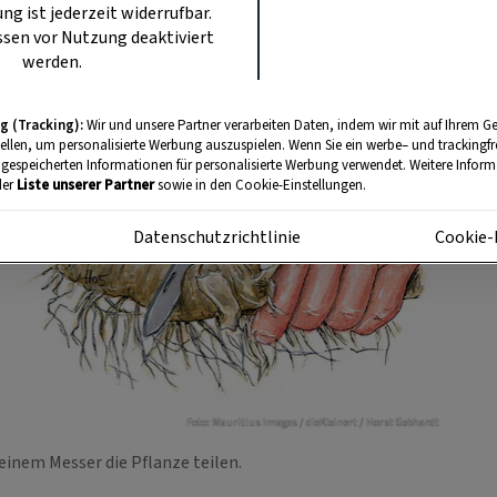
ung ist jederzeit widerrufbar.
sen vor Nutzung deaktiviert
werden.
g (Tracking):
Wir und unsere Partner verarbeiten Daten, indem wir mit auf Ihrem Ge
tellen, um personalisierte Werbung auszuspielen. Wenn Sie ein werbe– und trackingf
 gespeicherten Informationen für personalisierte Werbung verwendet. Weitere Informa
der
Liste unserer Partner
sowie in den Cookie-Einstellungen.
m
Datenschutzrichtlinie
Cookie-
Foto: Mauritius Images / dieKleinert / Horst Gebhardt
einem Messer die Pflanze teilen.