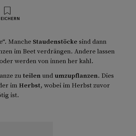
PEICHERN
re“. Manche
Staudenstöcke
sind dann
anzen im Beet verdrängen. Andere lassen
 oder werden von innen her kahl.
lanze zu
teilen
und
umzupflanzen
. Dies
der im
Herbst
, wobei im Herbst zuvor
ig ist.