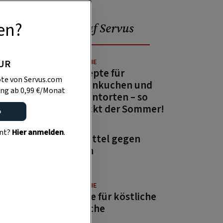
en?
Beliebt auf Servus
PUR
GUTE KÜCHE
13 Rezepte für
te von Servus.com
Zitronenkuchen und
ng ab 0,99 €/Monat
Zitronentorten – so
schmeckt der Sommer!
o
GARTEN
ent?
Hier anmelden
.
Hausmittel gegen
Wespen
GUTE KÜCHE
Rezepte für köstliche
Aufstriche