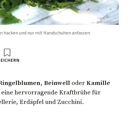
Foto: Thinkstock
in hacken und nur mit Handschuhen anfassen.
PEICHERN
Ringelblumen
,
Beinwell
oder
Kamille
t eine hervorragende Kraftbrühe für
llerie, Erdäpfel und Zucchini.