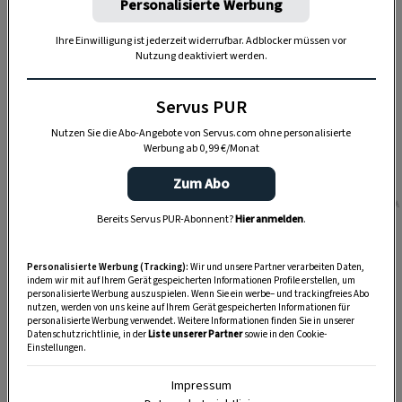
Personalisierte Werbung
Ihre Einwilligung ist jederzeit widerrufbar. Adblocker müssen vor
Nutzung deaktiviert werden.
Servus PUR
Nutzen Sie die Abo-Angebote von Servus.com ohne personalisierte
Werbung ab 0,99 €/Monat
Zum Abo
Foto: JURA
Bereits Servus PUR-Abonnent?
Hier anmelden
.
Die neue E8 Piano White von JURA
Personalisierte Werbung (Tracking):
Wir und unsere Partner verarbeiten Daten,
indem wir mit auf Ihrem Gerät gespeicherten Informationen Profile erstellen, um
personalisierte Werbung auszuspielen. Wenn Sie ein werbe– und trackingfreies Abo
Für puren Geschmack
nutzen, werden von uns keine auf Ihrem Gerät gespeicherten Informationen für
personalisierte Werbung verwendet. Weitere Informationen finden Sie in unserer
Datenschutzrichtlinie, in der
Liste unserer Partner
sowie in den Cookie-
Der Professional Aroma Grinder liefert ein
Einstellungen.
optimales Mahlergebnis. Modernste
Impressum
Brühprozesse bringen die Kaffeearomen zur