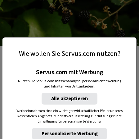
Foto: Unsplash
Wie wollen Sie Servus.com nutzen?
In Brombeerblättern stecken viele Gerbstoffe, damit
sind sie bestens zur Fermentation geeignet.
Servus.com mit Werbung
Nutzen Sie Servus.com mit Webanalyse, personalisierter Werbung
und Inhalten von Drittanbietern.
Alle akzeptieren
Werbeeinnahmen sind ein wichtiger wirtschaftlicher Pfeiler unseres
kostenfreien Angebots. Mindestvoraussetzung zur Nutzung ist Ihre
Einwilligung für personalisierte Werbung.
Anzeige
Personalisierte Werbung