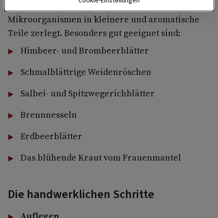
Cookie-Einstellungen
Pflanzenwirkstoffe werden dann von den
Mikroorganismen in kleinere und aromatische
Teile zerlegt. Besonders gut geeignet sind:
Himbeer- und Brombeerblätter
Schmalblättrige Weidenröschen
Salbei- und Spitzwegerichblätter
Brennnesseln
Erdbeerblätter
Das blühende Kraut vom Frauenmantel
Die handwerklichen Schritte
Auflegen