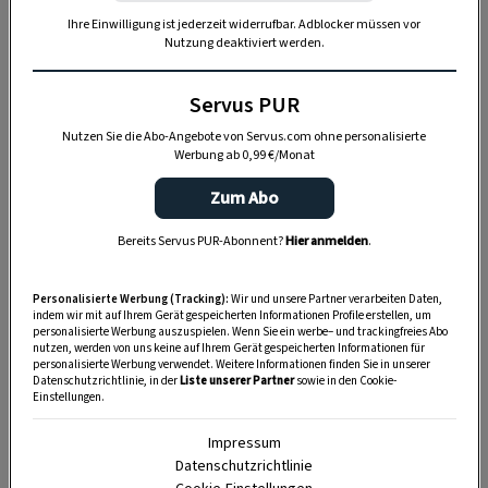
Ihre Einwilligung ist jederzeit widerrufbar. Adblocker müssen vor
Nutzung deaktiviert werden.
Servus PUR
Nutzen Sie die Abo-Angebote von Servus.com ohne personalisierte
Werbung ab 0,99 €/Monat
Zum Abo
Fermentierten Kräutertee selber
Bereits Servus PUR-Abonnent?
Hier anmelden
.
machen
Personalisierte Werbung (Tracking):
Wir und unsere Partner verarbeiten Daten,
Mikroorganismen kabbern gerne an Gerbstoffen
indem wir mit auf Ihrem Gerät gespeicherten Informationen Profile erstellen, um
personalisierte Werbung auszuspielen. Wenn Sie ein werbe– und trackingfreies Abo
– den herben Teilen in Kräutern – herum. Als
nutzen, werden von uns keine auf Ihrem Gerät gespeicherten Informationen für
personalisierte Werbung verwendet. Weitere Informationen finden Sie in unserer
Nebeneffekt setzen sie dabei viele
wundervolle
Datenschutzrichtlinie, in der
Liste unserer Partner
sowie in den Cookie-
Einstellungen.
Aromen
frei. Für fermentierte Tees eignen sich
daher besonders Pflanzen, die
viele Gerbstoffe
Impressum
Datenschutzrichtlinie
enthalten. Diese sperrigen, meistens großen