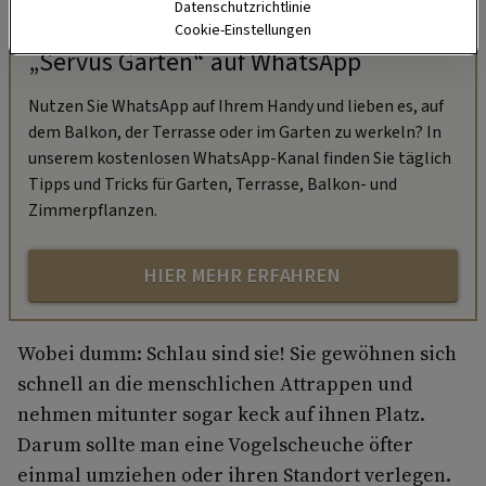
Datenschutzrichtlinie
Cookie-Einstellungen
„Servus Garten“ auf WhatsApp
Nutzen Sie WhatsApp auf Ihrem Handy und lieben es, auf
dem Balkon, der Terrasse oder im Garten zu werkeln? In
unserem kostenlosen WhatsApp-Kanal finden Sie täglich
Tipps und Tricks für Garten, Terrasse, Balkon- und
Zimmerpflanzen.
HIER MEHR ERFAHREN
Wobei dumm: Schlau sind sie! Sie gewöhnen sich
schnell an die menschlichen Attrappen und
nehmen mitunter sogar keck auf ihnen Platz.
Darum sollte man eine Vogelscheuche öfter
einmal umziehen oder ihren Standort verlegen.