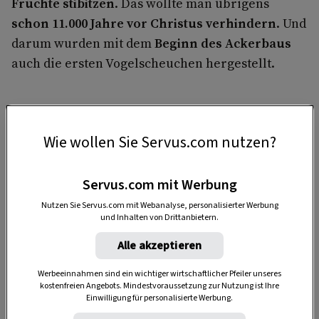
Früchte stibitzen
. Das wollte man übrigens
schon 11.000 Jahre vor Christus verhindern
. Und
darum wurden mit dem
Beginn des Ackerbaus
auch die ersten Vogelscheuchen hergestellt.
Wie wollen Sie Servus.com nutzen?
Servus.com mit Werbung
Nutzen Sie Servus.com mit Webanalyse, personalisierter Werbung
Anzeige
und Inhalten von Drittanbietern.
Alle akzeptieren
Werbeeinnahmen sind ein wichtiger wirtschaftlicher Pfeiler unseres
kostenfreien Angebots. Mindestvoraussetzung zur Nutzung ist Ihre
Einwilligung für personalisierte Werbung.