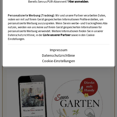
Bereits Servus PUR-Abonnent?
Hier anmelden
.
Akzeptiere bitte die Drittanbieter-Cookies, um diesen Inhalt
Personalisierte Werbung (Tracking):
Wir und unsere Partner verarbeiten Daten,
zu sehen.
indem wir mit auf Ihrem Gerät gespeicherten Informationen Profile erstellen, um
personalisierte Werbung auszuspielen. Wenn Sie ein werbe– und trackingfreies Abo
nutzen, werden von uns keine auf Ihrem Gerät gespeicherten Informationen für
COOKIE-EINSTELLUNGEN
personalisierte Werbung verwendet. Weitere Informationen finden Sie in unserer
Datenschutzrichtlinie, in der
Liste unserer Partner
sowie in den Cookie-
Einstellungen.
Impressum
Datenschutzrichtlinie
Cookie-Einstellungen