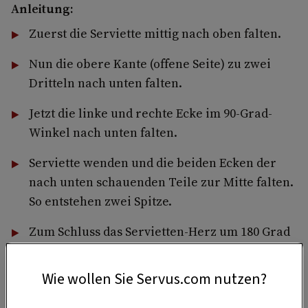
Anleitung:
Zuerst die Serviette mittig nach oben falten.
Nun die obere Kante (offene Seite) zu zwei
Dritteln nach unten falten.
Jetzt die linke und rechte Ecke im 90-Grad-
Winkel nach unten falten.
Serviette wenden und die beiden Ecken der
nach unten schauenden Teile zur Mitte falten.
So entstehen zwei Spitze.
Zum Schluss das Servietten-Herz um 180 Grad
drehen.
Wie wollen Sie Servus.com nutzen?
Jetzt kann das Herz mit der schönen Seite nach
oben auf dem Teller drapiert werden.