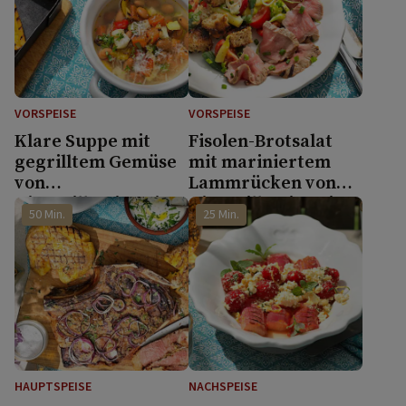
VORSPEISE
VORSPEISE
Klare Suppe mit
Fisolen-Brotsalat
gegrilltem Gemüse
mit mariniertem
von
Lammrücken von
Vizegrillmeisterin
Vizegrillmeisterin
50 Min.
25 Min.
Jenny Gruber
Jenny Gruber
HAUPTSPEISE
NACHSPEISE