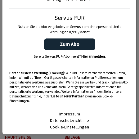
Nutzung deaktiviert werden.
Servus PUR
Nutzen Sie die Abo-Angebote von Servus.com ohne personalisierte
Werbung ab 0,99 €/Monat
Zum Abo
HAUPTSPEISE
GUTE KÜCHE
Gegrillter
Saucen selber
Bereits Servus PUR-Abonnent?
Hier anmelden
.
Schweinsschopf
machen: 11 beliebte
Rezepte
Personalisierte Werbung (Tracking):
Wir und unsere Partner verarbeiten Daten,
indem wir mit auf Ihrem Gerät gespeicherten Informationen Profile erstellen, um
11 Std.
10 Min.
personalisierte Werbung auszuspielen. Wenn Sie ein werbe– und trackingfreies Abo
nutzen, werden von uns keine auf Ihrem Gerät gespeicherten Informationen für
personalisierte Werbung verwendet. Weitere Informationen finden Sie in unserer
Datenschutzrichtlinie, in der
Liste unserer Partner
sowie in den Cookie-
Einstellungen.
Impressum
Datenschutzrichtlinie
Cookie-Einstellungen
HAUPTSPEISE
BEILAGE