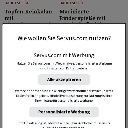
HAUPTSPEISE
HAUPTSPEISE
Topfen-Reinkalan
Marinierte
mit
Rinderspieße mit
Eierschwammerln
Fenchel-Pfirsich-
von Paula Bründl
Salat
50 Min.
1 Std.
Wie wollen Sie Servus.com nutzen?
Servus.com mit Werbung
Nutzen Sie Servus.com mit Webanalyse, personalisierter Werbung
und Inhalten von Drittanbietern.
Alle akzeptieren
VORSPEISE
HAUPTSPEISE
Werbeeinnahmen sind ein wichtiger wirtschaftlicher Pfeiler unseres
kostenfreien Angebots. Mindestvoraussetzung zur Nutzung ist Ihre
Salat von gegrillten
Gefüllte
Einwilligung für personalisierte Werbung.
Zucchini
Riesenchampignons
Personalisierte Werbung
2 Std.
Ihre Einwilligung ist jederzeit widerrufbar. Adblocker müssen vor