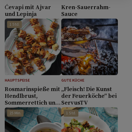
Ćevapi mit Ajvar
Kren-Sauerrahm-
und Lepinja
Sauce
1 Std.
HAUPTSPEISE
GUTE KÜCHE
Rosmarinspieße mit
„Fleisch! Die Kunst
Hendlbrust,
der Feuerköche“ bei
Sommerrettich und
ServusTV
Speck
25 Min.
1 Std.