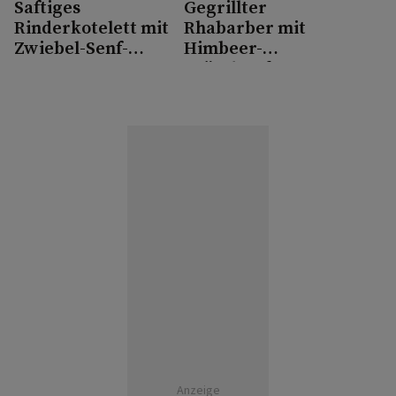
Saftiges
Gegrillter
Rinderkotelett mit
Rhabarber mit
Zwiebel-Senf-
Himbeer-
Kruste von Jenny
Bröseltopfen von
Gruber
Jenny Gruber
Anzeige