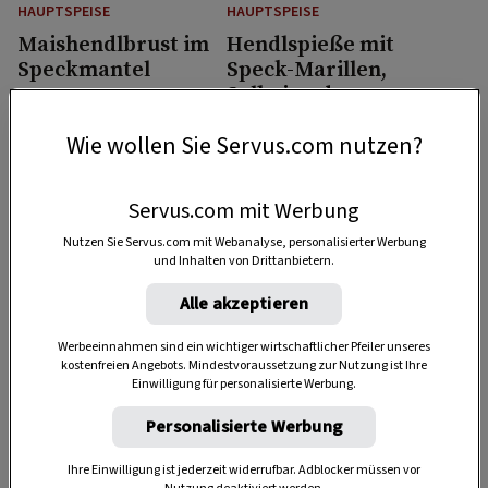
HAUPTSPEISE
HAUPTSPEISE
Maishendlbrust im
Hendlspieße mit
Speckmantel
Speck-Marillen,
Salbei und
Rucolasalat
4:40 Std.
2 Std.
Wie wollen Sie Servus.com nutzen?
Servus.com mit Werbung
Nutzen Sie Servus.com mit Webanalyse, personalisierter Werbung
und Inhalten von Drittanbietern.
Alle akzeptieren
HAUPTSPEISE
HAUPTSPEISE
Werbeeinnahmen sind ein wichtiger wirtschaftlicher Pfeiler unseres
kostenfreien Angebots. Mindestvoraussetzung zur Nutzung ist Ihre
Hendlhaxerl mit
Omas Brathendl
Einwilligung für personalisierte Werbung.
Kohlrabi-Rahm-
Salat
Personalisierte Werbung
7 Std.
1 Std.
Ihre Einwilligung ist jederzeit widerrufbar. Adblocker müssen vor