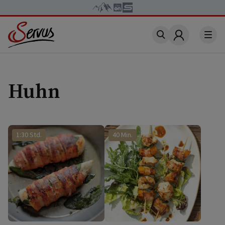
Account
Huhn
1:30 Std.
40 Min.