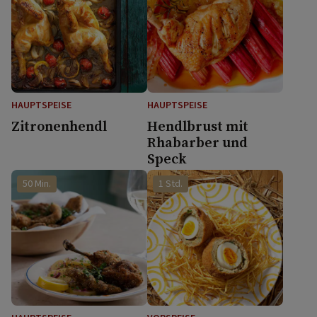
HAUPTSPEISE
HAUPTSPEISE
Zitronenhendl
Hendlbrust mit
Rhabarber und
Speck
50 Min.
1 Std.