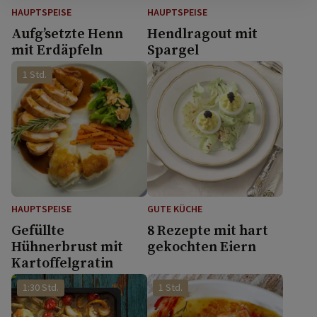
HAUPTSPEISE
HAUPTSPEISE
Aufg’setzte Henn
Hendlragout mit
mit Erdäpfeln
Spargel
1 Std.
HAUPTSPEISE
GUTE KÜCHE
Gefüllte
8 Rezepte mit hart
Hühnerbrust mit
gekochten Eiern
Kartoffelgratin
1:30 Std.
1 Std.