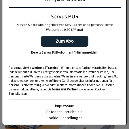
Nutzung deaktiviert werden.
Servus PUR
Nutzen Sie die Abo-Angebote von Servus.com ohne personalisierte
Werbung ab 0,99 €/Monat
Zum Abo
HAUPTSPEISE
JAUSE
Bereits Servus PUR-Abonnent?
Hier anmelden
.
Ganzes Hendl in
Hendlsalat mit
Joghurt und
Omelett
Gartenkräutern
Personalisierte Werbung (Tracking):
Wir und unsere Partner verarbeiten Daten,
indem wir mit auf Ihrem Gerät gespeicherten Informationen Profile erstellen, um
personalisierte Werbung auszuspielen. Wenn Sie ein werbe– und trackingfreies Abo
1:30 Std.
41 Min.
nutzen, werden von uns keine auf Ihrem Gerät gespeicherten Informationen für
personalisierte Werbung verwendet. Weitere Informationen finden Sie in unserer
Datenschutzrichtlinie, in der
Liste unserer Partner
sowie in den Cookie-
Einstellungen.
Impressum
Datenschutzrichtlinie
Cookie-Einstellungen