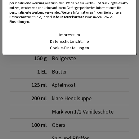
Zutaten für das Rollgerstl
personalisierte Werbung auszuspielen. Wenn Sie ein werbe– und trackingfreies Abo
nutzen, werden von uns keine auf Ihrem Gerät gespeicherten Informationen für
personalisierte Werbung verwendet. Weitere Informationen finden Sie in unserer
Datenschutzrichtlinie, in der
Liste unserer Partner
sowie in den Cookie-
Einstellungen.
2
Schalotten
Impressum
Datenschutzrichtlinie
1
geschälter, entkernter Apfel
Cookie-Einstellungen
150 g
Rollgerste
1 EL
Butter
125 ml
Apfelmost
200 ml
klare Hendlsuppe
Mark von 1/2 Vanilleschote
100 ml
Obers
Salz und Pfeffer