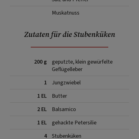
Muskatnuss
Zutaten für die Stubenküken
200 g
geputzte, klein gewürfelte
Geflügelleber
1
Jungzwiebel
1 EL
Butter
2 EL
Balsamico
1 EL
gehackte Petersilie
4
Stubenküken