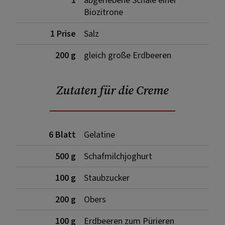
1
abgeriebene Schale einer
Biozitrone
1 Prise
Salz
200 g
gleich große Erdbeeren
Zutaten für die Creme
6 Blatt
Gelatine
500 g
Schafmilchjoghurt
100 g
Staubzucker
200 g
Obers
100 g
Erdbeeren zum Pürieren