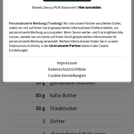
Bereits Servus PUR-Abonnent?
Hier anmelden
.
SPEICHERN
DRUCKEN
Personalisierte Werbung (Tracking):
Wir und unsere Partner verarbeiten Daten,
indem wir mit auf Ihrem Gerät gespeicherten Informationen Profile erstellen, um
personalisierte Werbung auszuspielen. Wenn Sie ein werbe– und trackingfreies Abo
nutzen, werden von uns keine auf Ihrem Gerät gespeicherten Informationen für
Zutaten
personalisierte Werbung verwendet. Weitere Informationen finden Sie in unserer
Datenschutzrichtlinie, in der
Liste unserer Partner
sowie in den Cookie-
Einstellungen.
Impressum
150 g
Mehl
Datenschutzrichtlinie
Cookie-Einstellungen
50 g
gemahlene Mandeln
80 g
kalte Butter
50 g
Staubzucker
1
Dotter