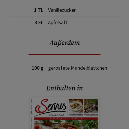
1 TL
Vanillezucker
3 EL
Apfelsaft
Außerdem
100 g
geröstete Mandelblättchen
Enthalten in