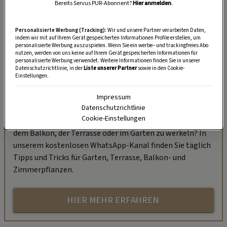
Bereits Servus PUR-Abonnent?
Hier anmelden
.
Personalisierte Werbung (Tracking):
Wir und unsere Partner verarbeiten Daten,
indem wir mit auf Ihrem Gerät gespeicherten Informationen Profile erstellen, um
personalisierte Werbung auszuspielen. Wenn Sie ein werbe– und trackingfreies Abo
nutzen, werden von uns keine auf Ihrem Gerät gespeicherten Informationen für
personalisierte Werbung verwendet. Weitere Informationen finden Sie in unserer
Datenschutzrichtlinie, in der
Liste unserer Partner
sowie in den Cookie-
Einstellungen.
„Servus Garten“ auf WhatsApp
Impressum
Datenschutzrichtlinie
Cookie-Einstellungen
Nutzen Sie WhatsApp auf Ihrem Handy und lieben es, auf
dem Balkon, der Terrasse oder im Garten zu werkeln? In
unserem kostenlosen WhatsApp-Kanal finden Sie täglich
Tipps und Tricks für Garten, Terrasse, Balkon- und
Zimmerpflanzen.
HIER MEHR ERFAHREN