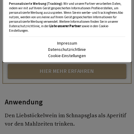
Personalisierte Werbung (Tracking):
Wir und unsere Partner verarbeiten Daten,
indem wir mit auf Ihrem Gerät gespeicherten Informationen Profile erstellen, um
„Servus Garten“ auf WhatsApp
personalisierte Werbung auszuspielen. Wenn Sie ein werbe– und trackingfreies Abo
nutzen, werden von uns keine auf Ihrem Gerät gespeicherten Informationen für
personalisierte Werbung verwendet. Weitere Informationen finden Sie in unserer
Nutzen Sie WhatsApp auf Ihrem Handy und lieben es, auf
Datenschutzrichtlinie, in der
Liste unserer Partner
sowie in den Cookie-
dem Balkon, der Terrasse oder im Garten zu werkeln? In
Einstellungen.
unserem kostenlosen WhatsApp-Kanal finden Sie täglich
Impressum
Tipps und Tricks für Garten, Terrasse, Balkon- und
Datenschutzrichtlinie
Zimmerpflanzen.
Cookie-Einstellungen
HIER MEHR ERFAHREN
Anwendung
Den Liebstöckelwein im Schnapsglas als Aperitif
vor den Mahlzeiten trinken.