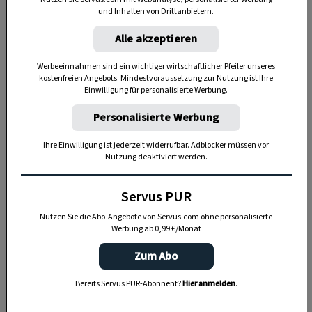
Zubereitung
und Inhalten von Drittanbietern.
Liebstöckel in einem Glas mit gutem
Alle akzeptieren
Weißwein übergießen und zehn Tage lang am
Werbeeinnahmen sind ein wichtiger wirtschaftlicher Pfeiler unseres
Fensterbrett ziehen lassen, dabei immer
kostenfreien Angebots. Mindestvoraussetzung zur Nutzung ist Ihre
wieder schütteln.
Einwilligung für personalisierte Werbung.
Personalisierte Werbung
Dann abseihen und in dunkle Flaschen füllen.
Ihre Einwilligung ist jederzeit widerrufbar. Adblocker müssen vor
Nutzung deaktiviert werden.
Servus PUR
Nutzen Sie die Abo-Angebote von Servus.com ohne personalisierte
Werbung ab 0,99 €/Monat
Zum Abo
Bereits Servus PUR-Abonnent?
Hier anmelden
.