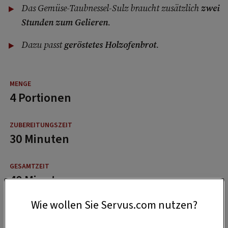
Das Gemüse-Taubnessel-Sulz braucht zusätzlich
zwei
Stunden zum Gelieren
.
Dazu passt
geröstetes Holzofenbrot
.
4 Portionen
30 Minuten
40 Minuten
Wie wollen Sie Servus.com nutzen?