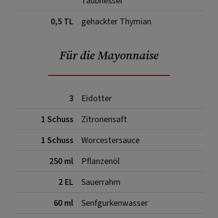
Taubnessel
0,5 TL
gehackter Thymian
Für die Mayonnaise
3
Eidotter
1 Schuss
Zitronensaft
1 Schuss
Worcestersauce
250 ml
Pflanzenöl
2 EL
Sauerrahm
60 ml
Senfgurkenwasser