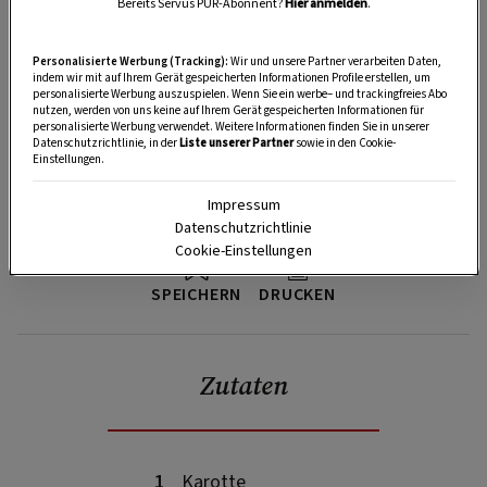
Bereits Servus PUR-Abonnent?
Hier anmelden
.
Personalisierte Werbung (Tracking):
Wir und unsere Partner verarbeiten Daten,
indem wir mit auf Ihrem Gerät gespeicherten Informationen Profile erstellen, um
personalisierte Werbung auszuspielen. Wenn Sie ein werbe– und trackingfreies Abo
nutzen, werden von uns keine auf Ihrem Gerät gespeicherten Informationen für
personalisierte Werbung verwendet. Weitere Informationen finden Sie in unserer
Datenschutzrichtlinie, in der
Liste unserer Partner
sowie in den Cookie-
Einstellungen.
Impressum
Datenschutzrichtlinie
Cookie-Einstellungen
SPEICHERN
DRUCKEN
Zutaten
1
Karotte