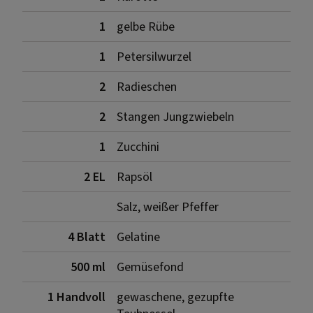
1
gelbe Rübe
1
Petersilwurzel
2
Radieschen
2
Stangen Jungzwiebeln
1
Zucchini
2 EL
Rapsöl
Salz, weißer Pfeffer
4 Blatt
Gelatine
500 ml
Gemüsefond
1 Handvoll
gewaschene, gezupfte