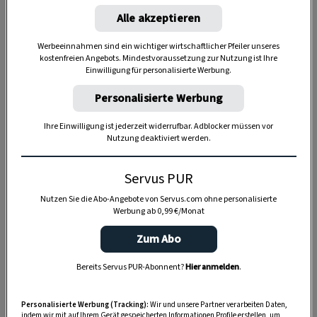
Alle akzeptieren
Werbeeinnahmen sind ein wichtiger wirtschaftlicher Pfeiler unseres
kostenfreien Angebots. Mindestvoraussetzung zur Nutzung ist Ihre
Einwilligung für personalisierte Werbung.
Personalisierte Werbung
Ihre Einwilligung ist jederzeit widerrufbar. Adblocker müssen vor
Nutzung deaktiviert werden.
Anzeige
Servus PUR
Nutzen Sie die Abo-Angebote von Servus.com ohne personalisierte
Werbung ab 0,99 €/Monat
Zum Abo
Bereits Servus PUR-Abonnent?
Hier anmelden
.
Personalisierte Werbung (Tracking):
Wir und unsere Partner verarbeiten Daten,
indem wir mit auf Ihrem Gerät gespeicherten Informationen Profile erstellen, um