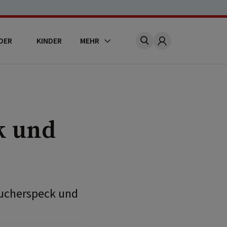
DER
KINDER
MEHR
Account
k und
Räucherspeck und