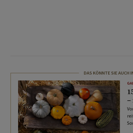
DAS KÖNNTE SIE AUCH 
GA
1
–
Vo
re
So