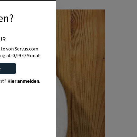
en?
UR
te von Servus.com
ng ab 0,99 €/Monat
o
ent?
Hier anmelden
.