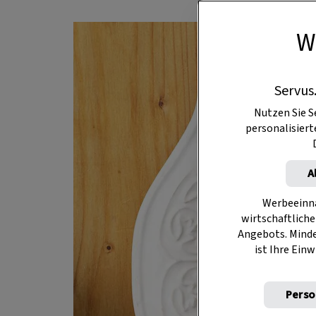
W
Servus
Nutzen Sie S
personalisier
A
Werbeeinna
wirtschaftliche
Angebots. Mind
ist Ihre Einw
Perso