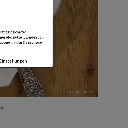
rät gespeicherten
reies Abo nutzen, werden von
tionen finden Sie in unserer
Einstellungen
Foto: Eisenhut & Mayer
cht.