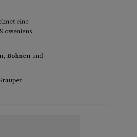
chnet eine
 Sloweniens
n
,
Bohnen
und
 Graupen