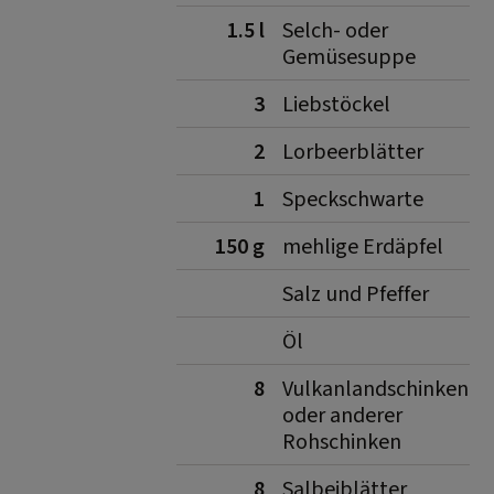
1.5 l
Selch- oder
Gemüsesuppe
3
Liebstöckel
2
Lorbeerblätter
1
Speckschwarte
150 g
mehlige Erdäpfel
Salz und Pfeffer
Öl
8
Vulkanlandschinken
oder anderer
Rohschinken
8
Salbeiblätter