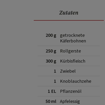
Zutaten
200 g
getrocknete
Käferbohnen
250 g
Rollgerste
300 g
Kürbisfleisch
1
Zwiebel
1
Knoblauchzehe
1 EL
Pflanzenöl
50 ml
Apfelessig