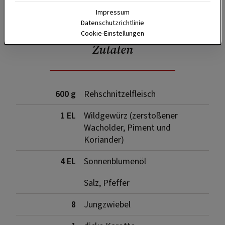
SPEICHERN
DRUCKEN
Impressum
Datenschutzrichtlinie
Cookie-Einstellungen
Zutaten
600 g
Rehschnitzelfleisch
1 EL
Wildgewürz (zerstoßener
Wacholder, Piment und
Koriander)
4 EL
Sonnenblumenöl
Salz, Pfeffer
8
Jungzwiebel