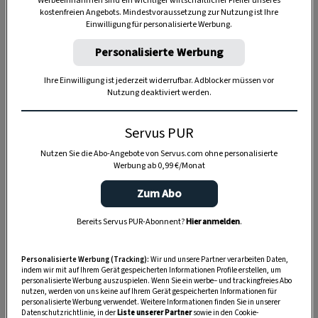
Werbeeinnahmen sind ein wichtiger wirtschaftlicher Pfeiler unseres
kostenfreien Angebots. Mindestvoraussetzung zur Nutzung ist Ihre
Einwilligung für personalisierte Werbung.
SPEICHERN
DRUCKEN
Personalisierte Werbung
Ihre Einwilligung ist jederzeit widerrufbar. Adblocker müssen vor
Zutaten
Nutzung deaktiviert werden.
Servus PUR
1
Zwiebel
Nutzen Sie die Abo-Angebote von Servus.com ohne personalisierte
Werbung ab 0,99 €/Monat
3
Knoblauchzehen
Zum Abo
6-7
Wacholderbeeren
Bereits Servus PUR-Abonnent?
Hier anmelden
.
2
Lorbeerblätter
Personalisierte Werbung (Tracking):
Wir und unsere Partner verarbeiten Daten,
indem wir mit auf Ihrem Gerät gespeicherten Informationen Profile erstellen, um
Salz und Pfeffer
personalisierte Werbung auszuspielen. Wenn Sie ein werbe– und trackingfreies Abo
nutzen, werden von uns keine auf Ihrem Gerät gespeicherten Informationen für
700 g
Gustostück oder Tafelspitz vom
personalisierte Werbung verwendet. Weitere Informationen finden Sie in unserer
Datenschutzrichtlinie, in der
Liste unserer Partner
sowie in den Cookie-