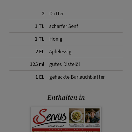
2
Dotter
1 TL
scharfer Senf
1 TL
Honig
2 EL
Apfelessig
125 ml
gutes Distelöl
1 EL
gehackte Bärlauchblätter
Enthalten in