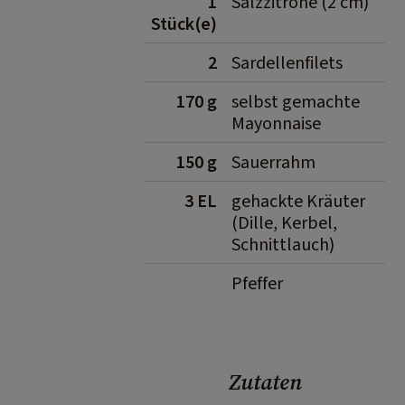
1
Salzzitrone (2 cm)
Stück(e)
2
Sardellenfilets
170 g
selbst gemachte
Mayonnaise
150 g
Sauerrahm
3 EL
gehackte Kräuter
(Dille, Kerbel,
Schnittlauch)
Pfeffer
Zutaten