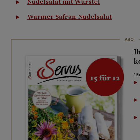
Nudelsalat mit Würstel
Warmer Safran-Nudelsalat
ABO
I
k
15