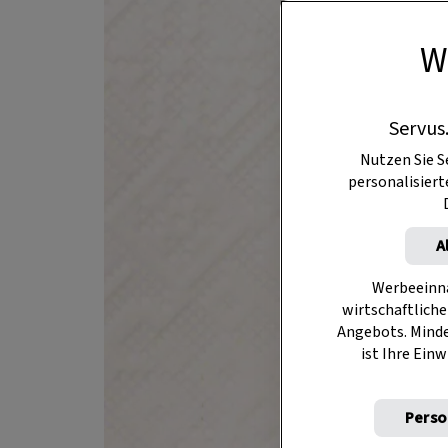
W
Servus
Nutzen Sie S
personalisier
A
Werbeeinna
wirtschaftliche
Angebots. Mind
ist Ihre Einw
Perso