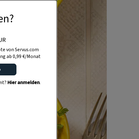
en?
UR
te von Servus.com
ng ab 0,99 €/Monat
o
ent?
Hier anmelden
.