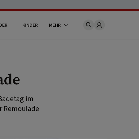
DER
KINDER
MEHR
Account
ade
 Badetag im
er Remoulade