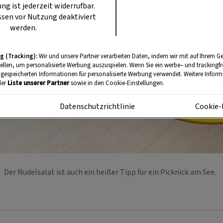
ung ist jederzeit widerrufbar.
sen vor Nutzung deaktiviert
werden.
g (Tracking):
Wir und unsere Partner verarbeiten Daten, indem wir mit auf Ihrem Ge
tellen, um personalisierte Werbung auszuspielen. Wenn Sie ein werbe– und trackingf
 gespeicherten Informationen für personalisierte Werbung verwendet. Weitere Informa
der
Liste unserer Partner
sowie in den Cookie-Einstellungen.
m
Datenschutzrichtlinie
Cookie-
Der Nudelsalat ist auch ein heißer Tipp für ein Picknick am See.