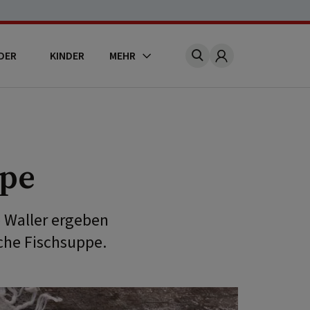
DER
KINDER
MEHR
Account
ppe
e Waller ergeben
che Fischsuppe.