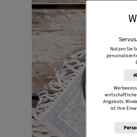
W
Servus
Nutzen Sie S
personalisier
A
Werbeeinna
wirtschaftliche
Angebots. Mind
ist Ihre Einw
Perso