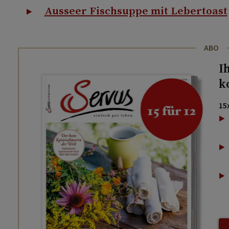
Ausseer Fischsuppe mit Lebertoast
ABO
I
k
15