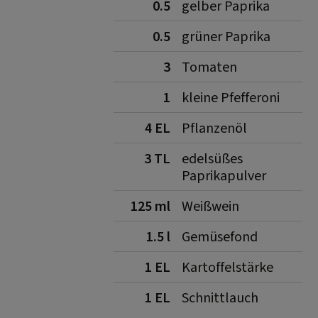
0.5
gelber Paprika
0.5
grüner Paprika
3
Tomaten
1
kleine Pfefferoni
4 EL
Pflanzenöl
3 TL
edelsüßes
Paprikapulver
125 ml
Weißwein
1.5 l
Gemüsefond
1 EL
Kartoffelstärke
1 EL
Schnittlauch