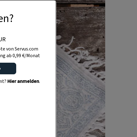
en?
UR
te von Servus.com
ng ab 0,99 €/Monat
o
ent?
Hier anmelden
.