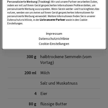
Personalisierte Werbung (Tracking):
Wir und unsere Partner verarbeiten Daten,
indem wir mit auf Ihrem Gerät gespeicherten Informationen Profile erstellen, um
personalisierte Werbung auszuspielen. Wenn Sie ein werbe– und trackingfreies Abo
nutzen, werden von uns keine auf Ihrem Gerät gespeicherten Informationen für
SPEICHERN
DRUCKEN
personalisierte Werbung verwendet. Weitere Informationen finden Sie in unserer
Datenschutzrichtlinie, in der
Liste unserer Partner
sowie in den Cookie-
Einstellungen.
Zutaten für die Knödel
Impressum
Datenschutzrichtlinie
Cookie-Einstellungen
300 g
halbtrockene Semmeln (vom
Vortag)
200 ml
Milch
Salz und Muskatnuss
4
Eier
80 g
flüssige Butter