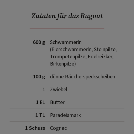
Zutaten für das Ragout
600 g
Schwammerln
(Eierschwammerln, Steinpilze,
Trompetenpilze, Edelreizker,
Birkenpilze)
100 g
dünne Räucherspeckscheiben
1
Zwiebel
1 EL
Butter
1 TL
Paradeismark
1 Schuss
Cognac