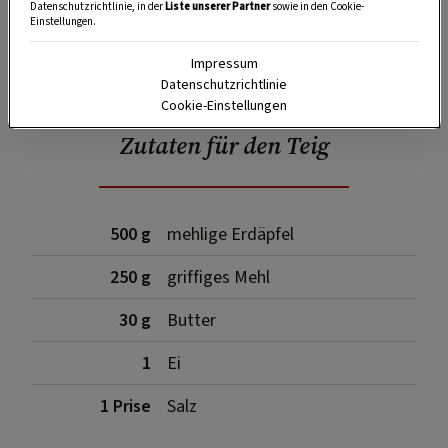
Datenschutzrichtlinie, in der
Liste unserer Partner
sowie in den Cookie-
Einstellungen.
SPEICHERN
DRUCKEN
Impressum
Datenschutzrichtlinie
Cookie-Einstellungen
Zutaten für den Teig
500 g
mehlige Erdäpfel
250 g
griffiges Mehl
30 g
Butter
1
Ei
1 Prise
Salz