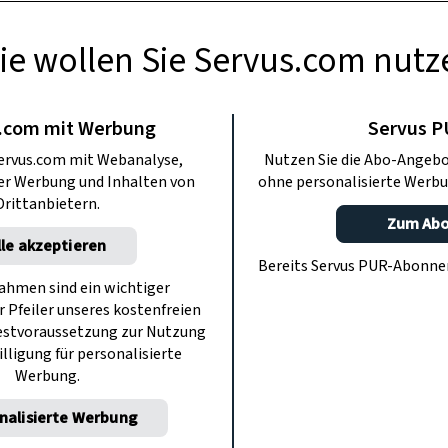
ie wollen Sie Servus.com nutz
USFLÜGE
eim – ab in den
.com mit Werbung
Servus 
ervus.com mit Webanalyse,
Nutzen Sie die Abo-Angebo
ei ServusTV
ter Werbung und Inhalten von
ohne personalisierte Werbu
Drittanbietern.
Zum Ab
lle akzeptieren
voller Naturerlebnisse, Abenteuer und
Bereits Servus PUR-Abonn
rvusTV zeigt, wie vielseitig Urlaub in
hmen sind ein wichtiger
r Pfeiler unseres kostenfreien
ch sein kann.
estvoraussetzung zur Nutzung
illigung für personalisierte
Werbung.
nalisierte Werbung