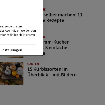
GUTE KÜCHE
Saucen selber machen: 11
beliebte Rezepte
rät gespeicherten
reies Abo nutzen, werden von
tionen finden Sie in unserer
GUTE KÜCHE
Osterlamm-Kuchen
backen: 3 einfache
Einstellungen
Rezepte
GARTEN
15 Kürbissorten im
Überblick – mit Bildern