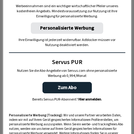
Werbeeinnahmen sind ein wichtiger wirtschaftlicher Pfeiler unseres
kostenfreien Angebots. Mindestvoraussetzung zur Nutzung ist Ihre
Einwilligung für personalisierte Werbung.
Personalisierte Werbung
Ihre Einwilligung ist jederzeit widerrufbar. Adblocker müssen vor
Nutzung deaktiviert werden.
Servus PUR
Nutzen Sie die Abo-Angebote von Servus.com ohne personalisierte
Werbung ab 0,99 €/Monat
GARTEN
Zum Abo
Blütenpracht für das Staudenbeet:
Großes Löwenmaul
Bereits Servus PUR-Abonnent?
Hier anmelden
.
Personalisierte Werbung (Tracking):
Wir und unsere Partner verarbeiten Daten,
indem wir mit auf Ihrem Gerät gespeicherten Informationen Profile erstellen, um
personalisierte Werbung auszuspielen. Wenn Sie ein werbe– und trackingfreies Abo
nutzen, werden von uns keine auf Ihrem Gerät gespeicherten Informationen für
personalisierte Werbung verwendet. Weitere Informationen finden Sie in unserer