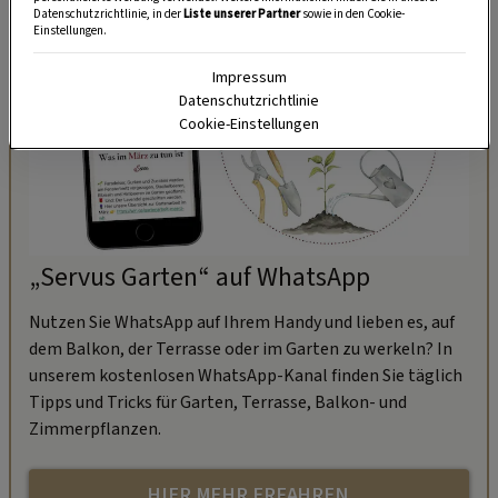
Datenschutzrichtlinie, in der
Liste unserer Partner
sowie in den Cookie-
Einstellungen.
Impressum
Datenschutzrichtlinie
Cookie-Einstellungen
„Servus Garten“ auf WhatsApp
Nutzen Sie WhatsApp auf Ihrem Handy und lieben es, auf
dem Balkon, der Terrasse oder im Garten zu werkeln? In
unserem kostenlosen WhatsApp-Kanal finden Sie täglich
Tipps und Tricks für Garten, Terrasse, Balkon- und
Zimmerpflanzen.
HIER MEHR ERFAHREN