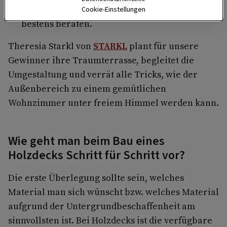
Balkon auf der Sonnenseite hat, ist damit
Cookie-Einstellungen
bestens beraten.
Theresia Starkl von
STARKL
plant für unsere
Gewinner ihre Traumterrasse, begleitet die
Umgestaltung und verrät alle Tricks, wie der
Außenbereich zu einem gemütlichen
Wohnzimmer unter freiem Himmel werden kann.
Wie geht man beim Bau eines
Holzdecks Schritt für Schritt vor?
Die erste Überlegung sollte sein, welches
Material man sich wünscht bzw. welches Material
aufgrund der Untergrundbeschaffenheit am
sinnvollsten ist. Bei Holzdecks ist die verfügbare