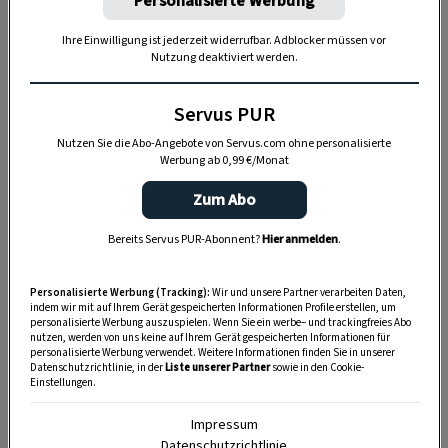
Personalisierte Werbung
Tauernlärche ist eine gute Wahl: Das heimische Holz ist
besonders robust.
Ihre Einwilligung ist jederzeit widerrufbar. Adblocker müssen vor
Nutzung deaktiviert werden.
Schlaue Korkoberfläche
Servus PUR
So wie die Rinde einen Baum während seines
Wachstums schützt, so bietet auch eine
Nutzen Sie die Abo-Angebote von Servus.com ohne personalisierte
Werbung ab 0,99 €/Monat
Korkoberfläche optimalen Schutz für die
Terrassendielen. Der atmungsaktive Kork
Zum Abo
schafft dabei eine sanfte, angenehme
Bereits Servus PUR-Abonnent?
Hier anmelden
.
Oberfläche, die
weniger Hitze aufnimmt
und
die Temperatur auf maximal 45 Grad hält.
Personalisierte Werbung (Tracking):
Wir und unsere Partner verarbeiten Daten,
Selbst an den heißesten Sommertagen bleibt
indem wir mit auf Ihrem Gerät gespeicherten Informationen Profile erstellen, um
personalisierte Werbung auszuspielen. Wenn Sie ein werbe– und trackingfreies Abo
die Terrasse so
barfuß begehbar
.
nutzen, werden von uns keine auf Ihrem Gerät gespeicherten Informationen für
personalisierte Werbung verwendet. Weitere Informationen finden Sie in unserer
Datenschutzrichtlinie, in der
Liste unserer Partner
sowie in den Cookie-
Zudem ist die Oberfläche
splitterfrei
und
Einstellungen.
dauerhaft UV-beständig, was sie perfekt für
Impressum
den Außenbereich macht. Wer also einen
Datenschutzrichtlinie