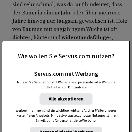
sind sehr schmal, was darauf hindeutet, dass
der Baum in einem Jahr oder über mehrere
Jahre hinweg nur langsam gewachsen ist. Holz
von Bäumen mit engjährigem Wuchs ist oft
dichter
,
härter
und
widerstandsfähiger
,
wodurch es sich besonders gut für den
Außenbereich eignet.
Wie wollen Sie Servus.com nutzen?
Servus.com mit Werbung
Nutzen Sie Servus.com mit Webanalyse, personalisierter Werbung
und Inhalten von Drittanbietern.
Alle akzeptieren
Werbeeinnahmen sind ein wichtiger wirtschaftlicher Pfeiler unseres
kostenfreien Angebots. Mindestvoraussetzung zur Nutzung ist Ihre
Einwilligung für personalisierte Werbung.