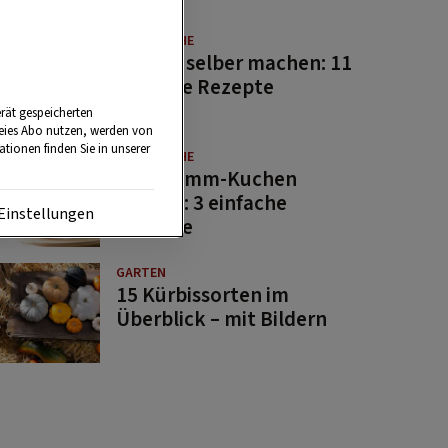
GUTE KÜCHE
Saucen selber machen: 11
beliebte Rezepte
rät gespeicherten
reies Abo nutzen, werden von
tionen finden Sie in unserer
GUTE KÜCHE
Osterlamm-Kuchen
backen: 3 einfache
Einstellungen
Rezepte
GARTEN
15 Kürbissorten im
Überblick – mit Bildern