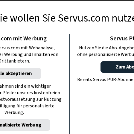
ie wollen Sie Servus.com nutz
TE KÜCHE
Schokoglasur mit
.com mit Werbung
Servus 
ervus.com mit Webanalyse,
Nutzen Sie die Abo-Angebo
 Xandi Rieder
ter Werbung und Inhalten von
ohne personalisierte Werbu
Drittanbietern.
Zum Ab
lle akzeptieren
r braucht man nicht nur die richtigen
Bereits Servus PUR-Abonn
tige Temperatur. Wie man alles genau
hmen sind ein wichtiger
r Pfeiler unseres kostenfreien
 uns Xandi Rieder in seinem Video.
estvoraussetzung zur Nutzung
illigung für personalisierte
Werbung.
nalisierte Werbung