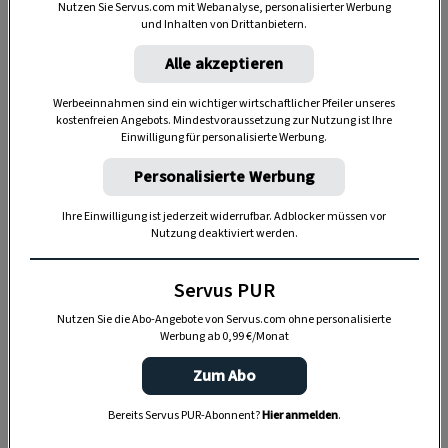
Nutzen Sie Servus.com mit Webanalyse, personalisierter Werbung
Makrele und hochwertigen Pflanzenölen
und Inhalten von Drittanbietern.
enthalten.
Alle akzeptieren
Werbeeinnahmen sind ein wichtiger wirtschaftlicher Pfeiler unseres
Sonnenblumenöl: Für ein gestärktes
kostenfreien Angebots. Mindestvoraussetzung zur Nutzung ist Ihre
Immunsystem
Einwilligung für personalisierte Werbung.
Personalisierte Werbung
Das sonnengelbe Öl ist eines der beliebtesten
Speiseöle und enthält sowohl einfach als auch
Ihre Einwilligung ist jederzeit widerrufbar. Adblocker müssen vor
Nutzung deaktiviert werden.
mehrfach ungesättigte Fettsäuren. Die
wichtigsten von ihnen sind die Omega-6-Fettsäure
Servus PUR
Linolsäure und die einfach ungesättigte Omega-9-
Nutzen Sie die Abo-Angebote von Servus.com ohne personalisierte
Fettsäure Ölsäure. Diese fördern das gesunde
Werbung ab 0,99 €/Monat
Hautbild und sind verantwortlich für ein starkes
Zum Abo
Immunsystem.
Bereits Servus PUR-Abonnent?
Hier anmelden
.
Küchentipp:
Sonnenblumenöl eignet sich