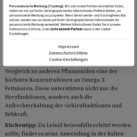
hervorragend zum Braten und Grillen bei hohen
Personalisierte Werbung (Tracking):
Wir und unsere Partner verarbeiten Daten,
Temperaturen sowie zum Marinieren von
indem wir mit auf Ihrem Gerät gespeicherten Informationen Profile erstellen, um
personalisierte Werbung auszuspielen. Wenn Sie ein werbe– und trackingfreies Abo
Barbecue, für verführerische Pastagerichte und
nutzen, werden von uns keine auf Ihrem Gerät gespeicherten Informationen für
Ragouts.
personalisierte Werbung verwendet. Weitere Informationen finden Sie in unserer
Datenschutzrichtlinie, in der
Liste unserer Partner
sowie in den Cookie-
Einstellungen.
Leinöl: Für Herz und Köpfchen
Impressum
Datenschutzrichtlinie
Cookie-Einstellungen
Das aus Leinsamen gewonnene Öl enthält im
Vergleich zu anderen Pflanzenölen eine der
höchsten Konzentrationen an Omega-3-
Fettsäuren. Diese unterstützen nicht nur die
Herzfunktionen, sondern auch die
Aufrechterhaltung der Gehirnfunktionen und
Sehkraft.
Küchentipp:
Da Leinöl keinesfalls erhitzt werden
sollte, findet es seine Anwendung in der kalten