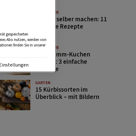
GUTE KÜCHE
Saucen selber machen: 11
beliebte Rezepte
rät gespeicherten
reies Abo nutzen, werden von
tionen finden Sie in unserer
GUTE KÜCHE
Osterlamm-Kuchen
backen: 3 einfache
Einstellungen
Rezepte
GARTEN
15 Kürbissorten im
Überblick – mit Bildern