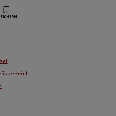
PEICHERN
zel
rösterreich
n