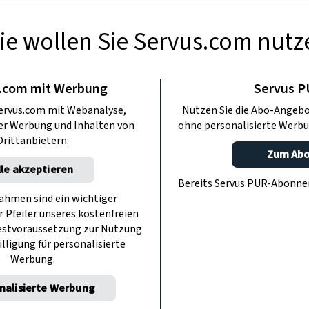
ie wollen Sie Servus.com nutz
TE KÜCHE
tsrezepte aus
.com mit Werbung
Servus 
ervus.com mit Webanalyse,
Nutzen Sie die Abo-Angebo
erreich
ter Werbung und Inhalten von
ohne personalisierte Werbu
Drittanbietern.
Zum Ab
lle akzeptieren
det – und das ist in jedem Bundesland
Bereits Servus PUR-Abonn
 das Tanzbein stärken und Gewürze, die
hmen sind ein wichtiger
r Pfeiler unseres kostenfreien
ück beschwören.
estvoraussetzung zur Nutzung
illigung für personalisierte
Werbung.
nalisierte Werbung