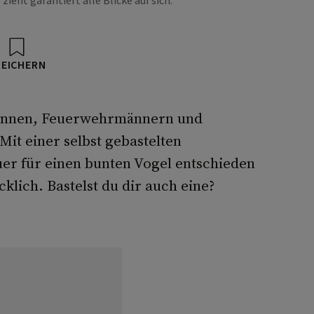
eht garantiert alle Blicke auf sich.
PEICHERN
ssinnen, Feuerwehrmännern und
it einer selbst gebastelten
er für einen bunten Vogel entschieden
klich. Bastelst du dir auch eine?