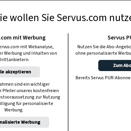
ie wollen Sie Servus.com nutz
KINDER
e selber basteln:
.com mit Werbung
Servus 
ervus.com mit Webanalyse,
Nutzen Sie die Abo-Angebo
er Vogel
ter Werbung und Inhalten von
ohne personalisierte Werbu
Drittanbietern.
Zum Ab
lle akzeptieren
Federn schmücken? Die süße Julie! Sie
Bereits Servus PUR-Abonn
n einen frechen Schopf für unsere
hmen sind ein wichtiger
r Pfeiler unseres kostenfreien
chöne Verkleidung für den Fasching!
estvoraussetzung zur Nutzung
illigung für personalisierte
Werbung.
nalisierte Werbung