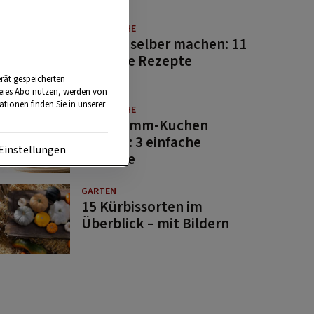
GUTE KÜCHE
Saucen selber machen: 11
beliebte Rezepte
rät gespeicherten
reies Abo nutzen, werden von
tionen finden Sie in unserer
GUTE KÜCHE
Osterlamm-Kuchen
backen: 3 einfache
Einstellungen
Rezepte
GARTEN
15 Kürbissorten im
Überblick – mit Bildern