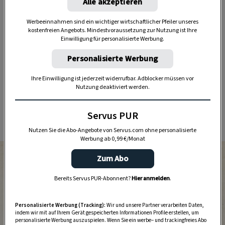
Alle akzeptieren
Lebewesen und Pflanzen – sind auch sie fest
eingebettet in die
Zeitrhythmen der Natur
, und
Werbeeinnahmen sind ein wichtiger wirtschaftlicher Pfeiler unseres
kostenfreien Angebots. Mindestvoraussetzung zur Nutzung ist Ihre
die stehen in enger Verbindung mit dem Mond,
Einwilligung für personalisierte Werbung.
diesem sagenhaften, knapp 400.000 Kilometer
Personalisierte Werbung
entfernten Himmelskörper.
Ihre Einwilligung ist jederzeit widerrufbar. Adblocker müssen vor
Nimmt der Mond zu, werden die Stämme
Nutzung deaktiviert werden.
minimal dicker.
Servus PUR
Nimmt er ab, werden sie schmaler.
Nutzen Sie die Abo-Angebote von Servus.com ohne personalisierte
Werbung ab 0,99 €/Monat
Zum Abo
Bereits Servus PUR-Abonnent?
Hier anmelden
.
Personalisierte Werbung (Tracking):
Wir und unsere Partner verarbeiten Daten,
indem wir mit auf Ihrem Gerät gespeicherten Informationen Profile erstellen, um
personalisierte Werbung auszuspielen. Wenn Sie ein werbe– und trackingfreies Abo