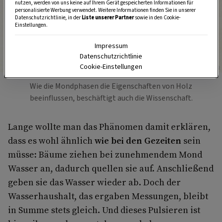
nutzen, werden von uns keine auf Ihrem Gerät gespeicherten Informationen für
personalisierte Werbung verwendet. Weitere Informationen finden Sie in unserer
Datenschutzrichtlinie, in der
Liste unserer Partner
sowie in den Cookie-
Einstellungen.
Impressum
Datenschutzrichtlinie
Cookie-Einstellungen
Foto: Andreas Posselt
Wie die Mondphasen die Eigenschaften von Holz
beeinflussen, beschäftigt auch die Wissenschaft.
Lange wollte man das Phänomen damit erklären,
dass es wohl ähnlich
wie bei den Gezeiten
sein
müsse: Bäume ziehen bei zunehmendem Mond
Wasser an, dadurch quellen sie auf. Anschließend
geben sie das Wasser wieder ab. Doch der
Wasserhaushalt, das ergaben Messungen, bleibt
in Summe stets gleich. Und dieses Pulsieren ist