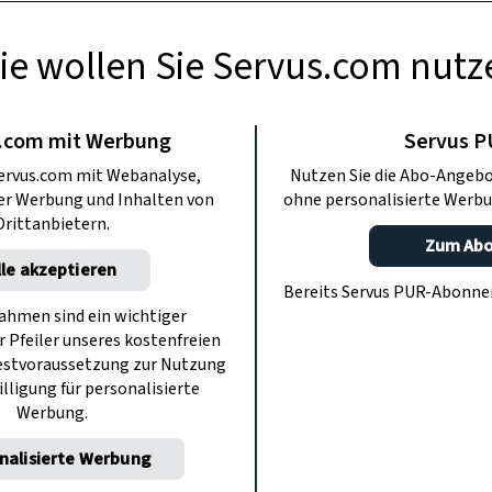
ie wollen Sie Servus.com nutz
BERMACHEN
oot wird zum
.com mit Werbung
Servus 
ervus.com mit Webanalyse,
Nutzen Sie die Abo-Angebo
erregal
ter Werbung und Inhalten von
ohne personalisierte Werbu
Drittanbietern.
Zum Ab
lle akzeptieren
 stellt sich ein hölzernes Ruderboot
Bereits Servus PUR-Abonn
 Wohnzimmer. Als elegantes Regal für
hmen sind ein wichtiger
r Pfeiler unseres kostenfreien
nd Krimskrams.
estvoraussetzung zur Nutzung
illigung für personalisierte
Werbung.
nalisierte Werbung