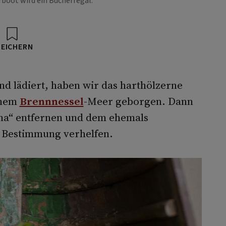
boot wird ein Bücherregal.
PEICHERN
nd lädiert, haben wir das harthölzerne
inem
Brennnessel
-Meer geborgen. Dann
ina“ entfernen und dem ehemals
n Bestimmung verhelfen.