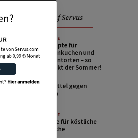
en?
Beliebt auf Servus
PUR
GUTE KÜCHE
13 Rezepte für
te von Servus.com
Zitronenkuchen und
ng ab 0,99 €/Monat
Zitronentorten – so
schmeckt der Sommer!
o
GARTEN
ent?
Hier anmelden
.
Hausmittel gegen
Wespen
GUTE KÜCHE
Rezepte für köstliche
Aufstriche