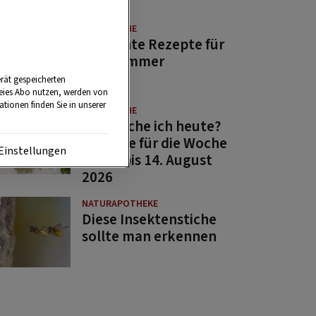
GUTE KÜCHE
11 leichte Rezepte für
den Sommer
rät gespeicherten
reies Abo nutzen, werden von
tionen finden Sie in unserer
GUTE KÜCHE
Was koche ich heute?
Rezepte für die Woche
Einstellungen
von 7. bis 14. August
2026
NATURAPOTHEKE
Diese Insektenstiche
sollte man erkennen