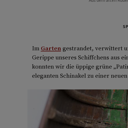
Aus dem alten Ruder
S
Im
Garten
gestrandet, verwittert u
Gerippe unseres Schiffchens aus e
konnten wir die üppige grüne „Pat
eleganten Schinakel zu einer neue