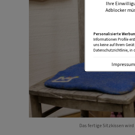
Ihre Einwillig
Adblocker müs
Personalisierte Werbun
Informationen Profile ers
uns keine auf Ihrem Gerät
Datenschutzrichtlinie, in 
Impressu
Das fertige Sitzkissen wird