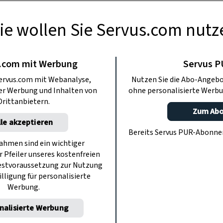
ie wollen Sie Servus.com nutz
BERMACHEN
n aus Filz selber
.com mit Werbung
Servus 
ervus.com mit Webanalyse,
Nutzen Sie die Abo-Angebo
chen
ter Werbung und Inhalten von
ohne personalisierte Werbu
Drittanbietern.
Zum Ab
lle akzeptieren
zkissen für den Lieblingssessel ist ein
Bereits Servus PUR-Abonn
diese uralte Handwerkstechnik.
hmen sind ein wichtiger
r Pfeiler unseres kostenfreien
estvoraussetzung zur Nutzung
illigung für personalisierte
Werbung.
nalisierte Werbung