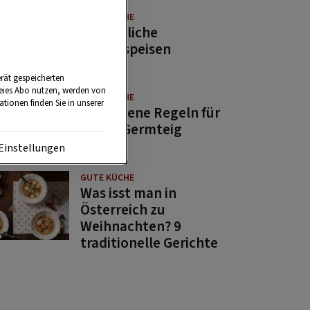
GUTE KÜCHE
11 köstliche
Fastenspeisen
rät gespeicherten
reies Abo nutzen, werden von
GUTE KÜCHE
tionen finden Sie in unserer
10 goldene Regeln für
guten Germteig
Einstellungen
GUTE KÜCHE
Was isst man in
Österreich zu
Weihnachten? 9
traditionelle Gerichte