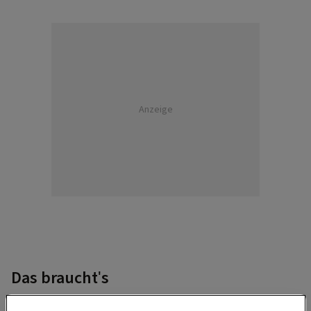
Anzeige
Das braucht's
Stabkerzen: 2 bunte und 2 weiße, 1 beliebige