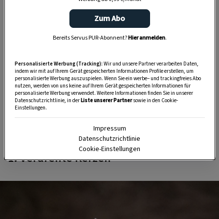
„Servus Garten“ auf WhatsApp
Zum Abo
Nutzen Sie WhatsApp auf Ihrem Handy und lieben es, auf
Bereits Servus PUR-Abonnent?
Hier anmelden
.
dem Balkon, der Terrasse oder im Garten zu werkeln? In
unserem kostenlosen WhatsApp-Kanal finden Sie täglich
Personalisierte Werbung (Tracking):
Wir und unsere Partner verarbeiten Daten,
Tipps und Tricks für Garten, Terrasse, Balkon- und
indem wir mit auf Ihrem Gerät gespeicherten Informationen Profile erstellen, um
Zimmerpflanzen.
personalisierte Werbung auszuspielen. Wenn Sie ein werbe– und trackingfreies Abo
nutzen, werden von uns keine auf Ihrem Gerät gespeicherten Informationen für
personalisierte Werbung verwendet. Weitere Informationen finden Sie in unserer
Datenschutzrichtlinie, in der
Liste unserer Partner
sowie in den Cookie-
HIER MEHR ERFAHREN
Einstellungen.
Impressum
Datenschutzrichtlinie
Cookie-Einstellungen
1. Verdrehte Kerzen