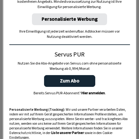
kostenfreien Angebots. Mindestvoraussetzung zur Nutzung ist Ihre
Einwilligung für personalisierte Werbung.
Personalisierte Werbung
Ihre Einwilligung ist jederzeit widerrufbar. Adblocker müssen vor
Nutzung deaktiviert werden.
Servus PUR
Nutzen Sie die Abo-Angebote von Servus.com ohne personalisierte
Werbung ab 0,99 €/Monat
Zum Abo
Bereits Servus PUR-Abonnent?
Hier anmelden
.
Anzeige
Personalisierte Werbung (Tracking):
Wir und unsere Partner verarbeiten Daten,
indem wir mit auf Ihrem Gerät gespeicherten Informationen Profile erstellen, um
personalisierte Werbung auszuspielen. Wenn Sie ein werbe– und trackingfreies Abo
nutzen, werden von uns keine auf Ihrem Gerät gespeicherten Informationen für
personalisierte Werbung verwendet. Weitere Informationen finden Sie in unserer
Datenschutzrichtlinie, in der
Liste unserer Partner
sowie in den Cookie-
Einstellungen.