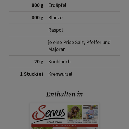
800 g
Erdäpfel
800 g
Blunze
Raspöl
je eine Prise Salz, Pfeffer und
Majoran
20 g
Knoblauch
1 Stück(e)
Krenwurzel
Enthalten in