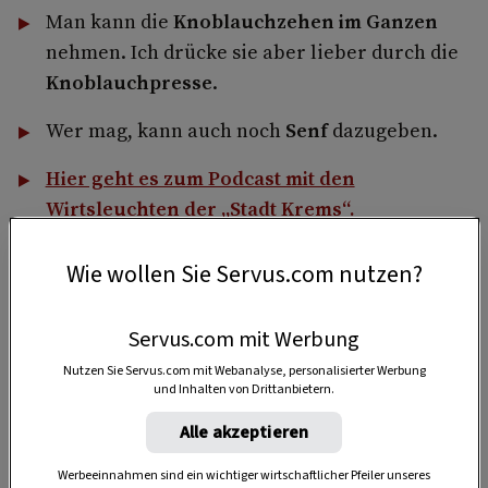
Man kann die
Knoblauchzehen im Ganzen
nehmen. Ich drücke sie aber lieber durch die
Knoblauchpresse
.
Wer mag, kann auch noch
Senf
dazugeben.
Hier geht es zum Podcast mit den
Wirtsleuchten der „Stadt Krems“.
Wie wollen Sie Servus.com nutzen?
4 Portionen
Servus.com mit Werbung
Nutzen Sie Servus.com mit Webanalyse, personalisierter Werbung
und Inhalten von Drittanbietern.
10 Minuten
Alle akzeptieren
Werbeeinnahmen sind ein wichtiger wirtschaftlicher Pfeiler unseres