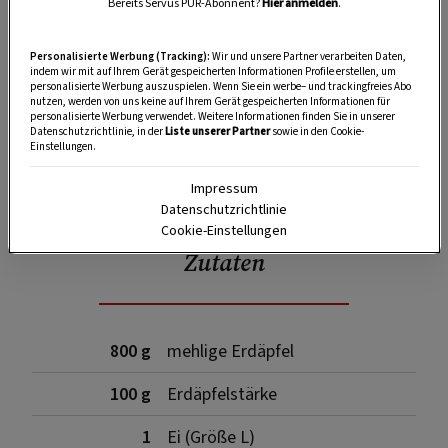
Bereits Servus PUR-Abonnent?
Hier anmelden
.
Personalisierte Werbung (Tracking):
Wir und unsere Partner verarbeiten Daten,
indem wir mit auf Ihrem Gerät gespeicherten Informationen Profile erstellen, um
personalisierte Werbung auszuspielen. Wenn Sie ein werbe– und trackingfreies Abo
nutzen, werden von uns keine auf Ihrem Gerät gespeicherten Informationen für
personalisierte Werbung verwendet. Weitere Informationen finden Sie in unserer
Datenschutzrichtlinie, in der
Liste unserer Partner
sowie in den Cookie-
Einstellungen.
SPEICHERN
DRUCKEN
Impressum
Datenschutzrichtlinie
Cookie-Einstellungen
Zutaten
800 g
mehlige Erdäpfel
100 g
Erdäpfelstärke
1
Ei (Größe L)