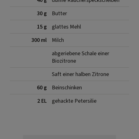
40 g
dünne Räucherspeckscheiben
30 g
Butter
15 g
glattes Mehl
300 ml
Milch
abgeriebene Schale einer
Biozitrone
Saft einer halben Zitrone
60 g
Beinschinken
2 EL
gehackte Petersilie