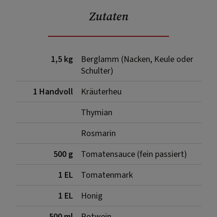
Zutaten
1,5 kg
Berglamm (Nacken, Keule oder
Schulter)
1 Handvoll
Kräuterheu
Thymian
Rosmarin
500 g
Tomatensauce (fein passiert)
1 EL
Tomatenmark
1 EL
Honig
500 ml
Rotwein