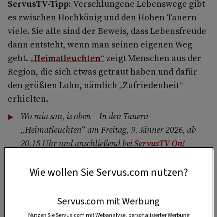
ServusTV-Tipp:
Verschlungene Lebenswege gibt
es zwischen Hochkönig und den Hohen Tauern
viele. Sie alle sind der Beweis, dass Lebensfreude
dann entsteht, wenn man seinen eigenen Weg
geht.
„Heimatleuchten“
zeigt Menschen aus der
Region, die sich etwas getraut haben und dafür
den größten Lohn, nämlich „Zufriedenheit“
erhielten.
Wo mia san, is oben – In den Tauern
„Heimatleuchten“ am Freitag, 9. Jänner 2026, ab
20.15 Uhr und anschließend bei
ServusTV On
!
Wie wollen Sie Servus.com nutzen?
5 Portionen
Servus.com mit Werbung
Nutzen Sie Servus.com mit Webanalyse, personalisierter Werbung