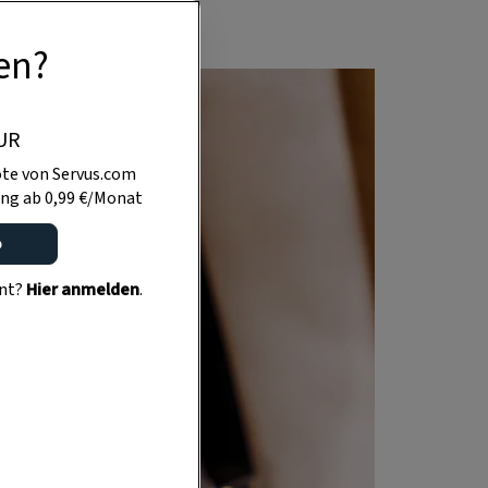
en?
UR
te von Servus.com
ng ab 0,99 €/Monat
o
ent?
Hier anmelden
.