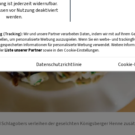
ung ist jederzeit widerrufbar.
sen vor Nutzung deaktiviert
werden.
g (Tracking):
Wir und unsere Partner verarbeiten Daten, indem wir mit auf Ihrem Ge
tellen, um personalisierte Werbung auszuspielen. Wenn Sie ein werbe– und trackingf
 gespeicherten Informationen für personalisierte Werbung verwendet. Weitere Informa
der
Liste unserer Partner
sowie in den Cookie-Einstellungen.
m
Datenschutzrichtlinie
Cookie-
d Schlagobers verleihen der geselchten Königsberger Henne zusä