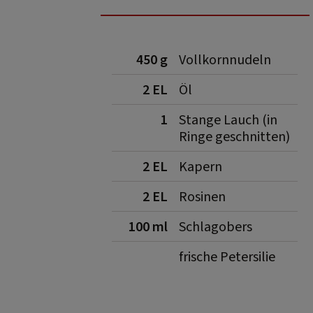
450 g
Vollkornnudeln
2 EL
Öl
1
Stange Lauch (in
Ringe geschnitten)
2 EL
Kapern
2 EL
Rosinen
100 ml
Schlagobers
frische Petersilie