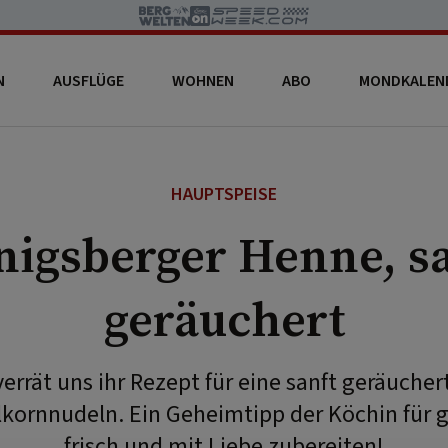
N
AUSFLÜGE
WOHNEN
ABO
MONDKALEN
HAUPTSPEISE
nigsberger Henne, sa
geräuchert
verrät uns ihr Rezept für eine sanft geräuche
lkornnudeln. Ein Geheimtipp der Köchin für g
frisch und mit Liebe zubereiten!