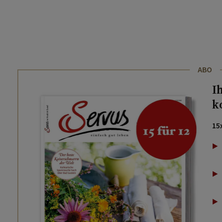
ABO
I
k
15