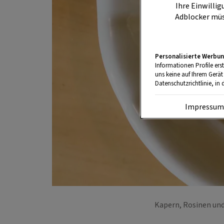
Ihre Einwillig
Adblocker müs
Personalisierte Werbun
Informationen Profile ers
uns keine auf Ihrem Gerät
Datenschutzrichtlinie, in 
Impressu
Kapern, Rosinen un