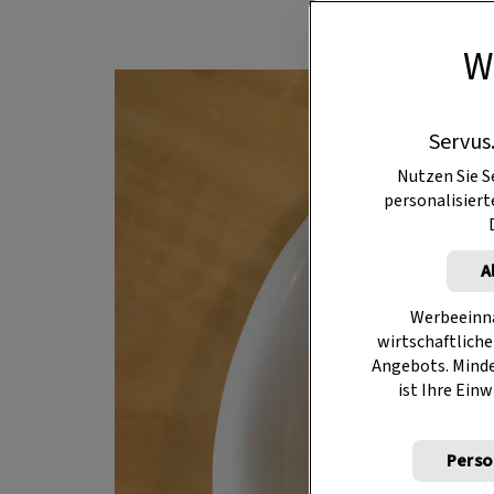
W
Servus
Nutzen Sie S
personalisier
A
Werbeeinna
wirtschaftliche
Angebots. Mind
ist Ihre Einw
Perso