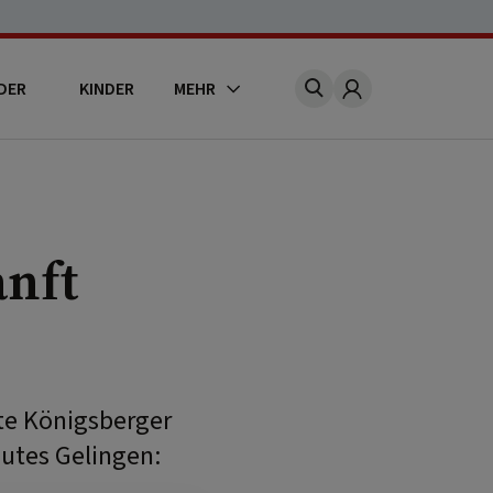
DER
KINDER
MEHR
Account
nft
rte Königsberger
utes Gelingen: