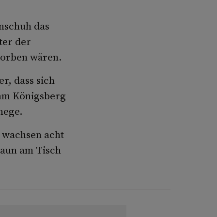
mschuh das
ter der
torben wären.
r, dass sich
 am Königsberg
hege.
e wachsen acht
paun am Tisch