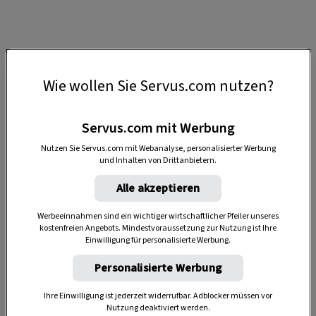
Wie wollen Sie Servus.com nutzen?
Servus.com mit Werbung
Anzeige
Nutzen Sie Servus.com mit Webanalyse, personalisierter Werbung
und Inhalten von Drittanbietern.
Alle akzeptieren
Werbeeinnahmen sind ein wichtiger wirtschaftlicher Pfeiler unseres
kostenfreien Angebots. Mindestvoraussetzung zur Nutzung ist Ihre
Einwilligung für personalisierte Werbung.
Personalisierte Werbung
Stefanie und Marc sind Quereinsteiger, die eine
Ihre Einwilligung ist jederzeit widerrufbar. Adblocker müssen vor
Vision hatten: Sie wollten die Landwirte in der
Nutzung deaktiviert werden.