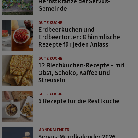
Herbstkränze der Servus-
Gemeinde
GUTE KÜCHE
Erdbeerkuchen und
Erdbeertorten: 8 himmlische
Rezepte für jeden Anlass
GUTE KÜCHE
12 Blechkuchen-Rezepte – mit
Obst, Schoko, Kaffee und
Streuseln
GUTE KÜCHE
6 Rezepte für die Restlküche
MONDKALENDER
Servus-Mondkalender 2026: