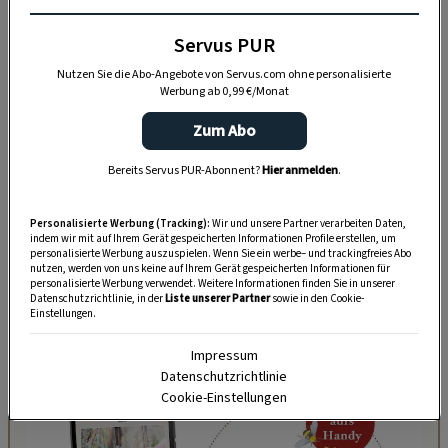
Umgebung dazu animieren, Bio-Lebensmittel
Servus PUR
anzubauen – ihr Restaurant sollte der Abnehmer
sein. Und so kommt es, dass jetzt in der alten
Nutzen Sie die Abo-Angebote von Servus.com ohne personalisierte
Werbung ab 0,99 €/Monat
Schule Roland König in seiner Küche regionale
Bio-Produkte verkocht. Auf der kleinen Karte
Zum Abo
stehen zehn Gerichte, die wöchentlich wechseln.
Bereits Servus PUR-Abonnent?
Hier anmelden
.
Die Portionen sind nicht zu groß und nicht zu
klein, man steht satt auf, aber nicht so satt, dass
Personalisierte Werbung (Tracking):
Wir und unsere Partner verarbeiten Daten,
indem wir mit auf Ihrem Gerät gespeicherten Informationen Profile erstellen, um
man sich zum Mittagsschlaf hinlegen muss.
personalisierte Werbung auszuspielen. Wenn Sie ein werbe– und trackingfreies Abo
nutzen, werden von uns keine auf Ihrem Gerät gespeicherten Informationen für
Früher hat Roland bei den Olympischen Spielen
personalisierte Werbung verwendet. Weitere Informationen finden Sie in unserer
Datenschutzrichtlinie, in der
Liste unserer Partner
sowie in den Cookie-
gekocht: 80.000 Essen in 16 Tagen.
Einstellungen.
Impressum
Datenschutzrichtlinie
Cookie-Einstellungen