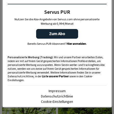
Gastgarten, der auch von Gästen aus der nahen
Schweiz geschätzt wird, die hier in Scharen
Servus PUR
einkehren. Eine Reservierung ist sehr ratsam.
Nutzen Sie die Abo-Angebote von Servus.com ohne personalisierte
Werbung ab 0,99 €/Monat
Zum Abo
Bereits Servus PUR-Abonnent?
Hier anmelden
.
Personalisierte Werbung (Tracking):
Wir und unsere Partner verarbeiten Daten,
indem wir mit auf Ihrem Gerät gespeicherten Informationen Profile erstellen, um
personalisierte Werbung auszuspielen. Wenn Sie ein werbe– und trackingfreies Abo
nutzen, werden von uns keine auf Ihrem Gerät gespeicherten Informationen für
personalisierte Werbung verwendet. Weitere Informationen finden Sie in unserer
Datenschutzrichtlinie, in der
Liste unserer Partner
sowie in den Cookie-
Einstellungen.
Impressum
Datenschutzrichtlinie
Cookie-Einstellungen