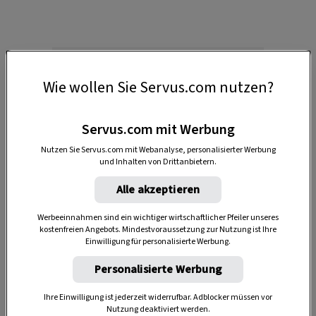
Wie wollen Sie Servus.com nutzen?
Servus.com mit Werbung
Anzeige
Nutzen Sie Servus.com mit Webanalyse, personalisierter Werbung
und Inhalten von Drittanbietern.
Alle akzeptieren
Werbeeinnahmen sind ein wichtiger wirtschaftlicher Pfeiler unseres
kostenfreien Angebots. Mindestvoraussetzung zur Nutzung ist Ihre
Einwilligung für personalisierte Werbung.
Personalisierte Werbung
Erwähnenswert sind zudem die große Auswahl
Ihre Einwilligung ist jederzeit widerrufbar. Adblocker müssen vor
an edlen Bränden sowie der prachtvolle
Nutzung deaktiviert werden.