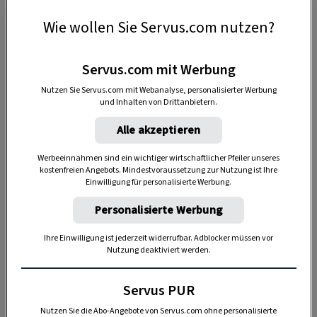
gönnen. Etwa in den 6 Thermen - Therme der
Wie wollen Sie Servus.com nutzen?
Ruhe Bad Gleichenberg, Rogner Bad Blumau,
Heilthermen Resort Bad Waltersdorf,
Thermenresort Loipersdorf, Parktherme Bad
Servus.com mit Werbung
Radkersburg oder H2O-Hotel-Therme-Resort.
Nutzen Sie Servus.com mit Webanalyse, personalisierter Werbung
Jeder Tropfen Thermalwasser oder
und Inhalten von Drittanbietern.
Kürbiskernöl, jeder Hügel, jedes Feld erzählt
Alle akzeptieren
dabei seine eigene Geschichte und offenbart die
Werbeeinnahmen sind ein wichtiger wirtschaftlicher Pfeiler unseres
Essenz steirischer Lebenskultur.
kostenfreien Angebots. Mindestvoraussetzung zur Nutzung ist Ihre
Einwilligung für personalisierte Werbung.
Personalisierte Werbung
Vom Feld in die Flasche
Ihre Einwilligung ist jederzeit widerrufbar. Adblocker müssen vor
Zwischen sanften Hügeln und im mediterranen
Nutzung deaktiviert werden.
Klima entsteht ein ganz besonderes Produkt, das
auch „grünes Gold“ genannt wird: das steirische
Servus PUR
Kürbiskernöl. Kein Wunder, denn der steirische
Nutzen Sie die Abo-Angebote von Servus.com ohne personalisierte