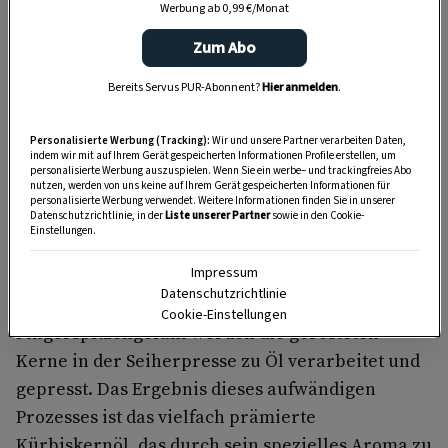
Werbung ab 0,99 €/Monat
Ölkürbis liebt die Sonne und nirgendwo wird dies
deutlicher als auf den Feldern des
Zum Abo
Familienbetriebs Weinhandl. Seit Jahrzehnten
Bereits Servus PUR-Abonnent?
Hier anmelden
.
prägt die Familie nicht nur die Landschaft,
sondern verleiht ihr auch eine
Personalisierte Werbung (Tracking):
Wir und unsere Partner verarbeiten Daten,
unverwechselbare kulinarische Identität.
indem wir mit auf Ihrem Gerät gespeicherten Informationen Profile erstellen, um
personalisierte Werbung auszuspielen. Wenn Sie ein werbe– und trackingfreies Abo
nutzen, werden von uns keine auf Ihrem Gerät gespeicherten Informationen für
Um das nussige Kürbiskernöl herzustellen,
personalisierte Werbung verwendet. Weitere Informationen finden Sie in unserer
werden die schalenlosen Kürbiskerne sorgfältig
Datenschutzrichtlinie, in der
Liste unserer Partner
sowie in den Cookie-
Einstellungen.
gemahlen, anschließend mit Wasser und Salz
Impressum
vermengt und schonend in einer mit Holz
Datenschutzrichtlinie
befeuerten Pfanne erwärmt. Mit viel
Cookie-Einstellungen
Fingerspitzengefühl werden die gerösteten
Kerne in der Seiherpresse zu Öl verarbeitet und
gepresst. Das Ergebnis dieses aufwändigen
Prozesses ist das vielfach prämierte
Kürbiskernöl, das durch sein spezielles Aroma zu