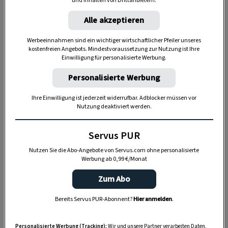
und Inhalten von Drittanbietern.
Alle akzeptieren
Zwei Wege, ein gemeinsames Ziel: der
Werbeeinnahmen sind ein wichtiger wirtschaftlicher Pfeiler unseres
Traunsee
kostenfreien Angebots. Mindestvoraussetzung zur Nutzung ist Ihre
Einwilligung für personalisierte Werbung.
Manche Begegnungen verändern das Leben. Bei
Personalisierte Werbung
Benjamin Mayr und Christoph Ranetbauer
begann alles mit zwei mutigen Entscheidungen,
Ihre Einwilligung ist jederzeit widerrufbar. Adblocker müssen vor
Nutzung deaktiviert werden.
die sie unabhängig voneinander an denselben
Ort führten: den Traunsee.
Servus PUR
Christoph Ranetbauer
wuchs im Mühlviertel auf
Nutzen Sie die Abo-Angebote von Servus.com ohne personalisierte
und entdeckte schon früh seine Leidenschaft fürs
Werbung ab 0,99 €/Monat
Kochen. Nach Stationen in der
Zum Abo
Spitzengastronomie, unter anderem
bei Lukas
Bereits Servus PUR-Abonnent?
Hier anmelden
.
Nagl im Bootshaus
im Hotel "Das Traunsee",
entwickelte er seine Begeisterung für regionale
Personalisierte Werbung (Tracking):
Wir und unsere Partner verarbeiten Daten,