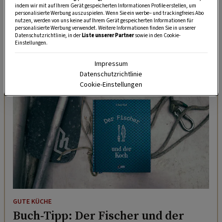
Zutaten und nachhaltige Küche stetig weiter.
indem wir mit auf Ihrem Gerät gespeicherten Informationen Profile erstellen, um
personalisierte Werbung auszuspielen. Wenn Sie ein werbe– und trackingfreies Abo
Besonders faszinierte ihn dabei die Vielfalt
nutzen, werden von uns keine auf Ihrem Gerät gespeicherten Informationen für
heimischer Wildfische.
personalisierte Werbung verwendet. Weitere Informationen finden Sie in unserer
Datenschutzrichtlinie, in der
Liste unserer Partner
sowie in den Cookie-
Einstellungen.
DAS KÖNNTE SIE AUCH INTERESSIEREN
Impressum
Datenschutzrichtlinie
Cookie-Einstellungen
GUTE KÜCHE
Buch-Tipp: Der Fischer und der