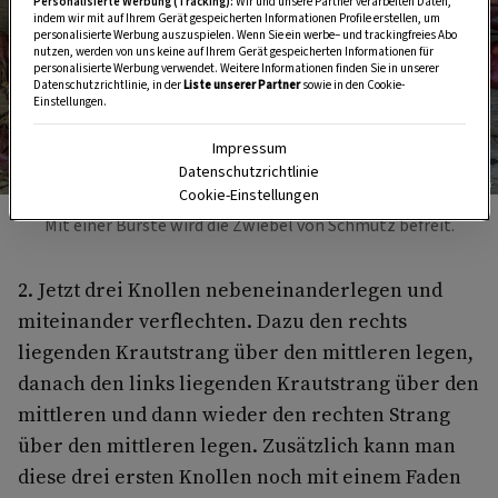
Personalisierte Werbung (Tracking):
Wir und unsere Partner verarbeiten Daten,
indem wir mit auf Ihrem Gerät gespeicherten Informationen Profile erstellen, um
personalisierte Werbung auszuspielen. Wenn Sie ein werbe– und trackingfreies Abo
nutzen, werden von uns keine auf Ihrem Gerät gespeicherten Informationen für
personalisierte Werbung verwendet. Weitere Informationen finden Sie in unserer
Datenschutzrichtlinie, in der
Liste unserer Partner
sowie in den Cookie-
Einstellungen.
Impressum
Datenschutzrichtlinie
Foto: Michaela Gabler
Cookie-Einstellungen
Mit einer Bürste wird die Zwiebel von Schmutz befreit.
2. Jetzt drei Knollen nebenein­anderlegen und
miteinander verflechten. Dazu den rechts
liegenden Krautstrang über den mittleren legen,
danach den links liegenden Krautstrang über den
mittleren und dann wieder den rechten Strang
über den mittleren legen. Zu­sätzlich kann man
diese drei ersten Knollen noch mit einem Faden