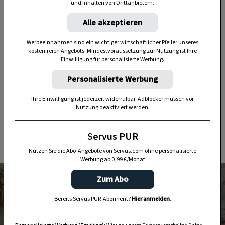
und Inhalten von Drittanbietern.
Schritt für Schritt-Anleitung mit
Alle akzeptieren
Bildern
Werbeeinnahmen sind ein wichtiger wirtschaftlicher Pfeiler unseres
kostenfreien Angebots. Mindestvoraussetzung zur Nutzung ist Ihre
1. Zuerst die Knollen von Erde und Schmutz
Einwilligung für personalisierte Werbung.
befreien und die Wurzeln stutzen. Sollte das
Personalisierte Werbung
Zwiebelkraut ausgetrocknet sein, kann man es,
um später leichter flechten zu können, über
Ihre Einwilligung ist jederzeit widerrufbar. Adblocker müssen vor
Nutzung deaktiviert werden.
Nacht in ein warmes, feuchtes Handtuch
einschla­gen. Mit einem Nudelwalker das Kraut
Servus PUR
flach walzen.
Nutzen Sie die Abo-Angebote von Servus.com ohne personalisierte
Werbung ab 0,99 €/Monat
Zum Abo
Bereits Servus PUR-Abonnent?
Hier anmelden
.