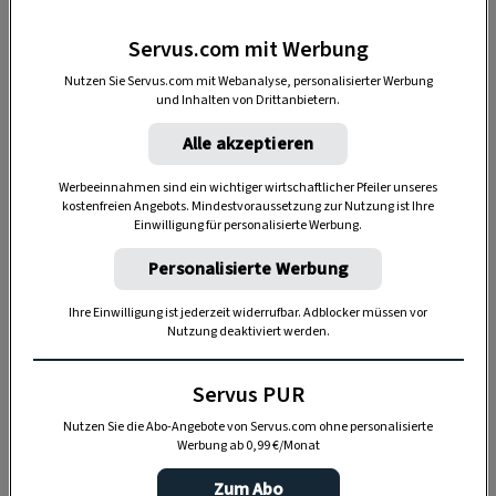
1–2 EL
Mandelöl
Servus.com mit Werbung
optional ein paar Tropfen ätherisches Öl der
Nutzen Sie Servus.com mit Webanalyse, personalisierter Werbung
Weißtanne (
Abies alba
)
und Inhalten von Drittanbietern.
Alle akzeptieren
Werbeeinnahmen sind ein wichtiger wirtschaftlicher Pfeiler unseres
kostenfreien Angebots. Mindestvoraussetzung zur Nutzung ist Ihre
Einwilligung für personalisierte Werbung.
Personalisierte Werbung
Ihre Einwilligung ist jederzeit widerrufbar. Adblocker müssen vor
Nutzung deaktiviert werden.
Servus PUR
Nutzen Sie die Abo-Angebote von Servus.com ohne personalisierte
„Servus Garten“ auf WhatsApp
Werbung ab 0,99 €/Monat
Zum Abo
Nutzen Sie WhatsApp auf Ihrem Handy und lieben es, auf