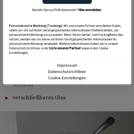
dem Balkon, der Terrasse oder im Garten zu werkeln? In
Bereits Servus PUR-Abonnent?
Hier anmelden
.
unserem kostenlosen WhatsApp-Kanal finden Sie täglich
Tipps und Tricks für Garten, Terrasse, Balkon- und
Personalisierte Werbung (Tracking):
Wir und unsere Partner verarbeiten Daten,
Zimmerpflanzen.
indem wir mit auf Ihrem Gerät gespeicherten Informationen Profile erstellen, um
personalisierte Werbung auszuspielen. Wenn Sie ein werbe– und trackingfreies Abo
nutzen, werden von uns keine auf Ihrem Gerät gespeicherten Informationen für
personalisierte Werbung verwendet. Weitere Informationen finden Sie in unserer
HIER MEHR ERFAHREN
Datenschutzrichtlinie, in der
Liste unserer Partner
sowie in den Cookie-
Einstellungen.
Impressum
1–2 Handvoll
Tannennadeln (es können auch
Datenschutzrichtlinie
zusätzlich andere Nadelgewächse verwendet
Cookie-Einstellungen
werden)
verschließbares Glas