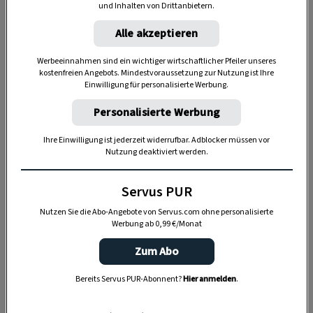
und Inhalten von Drittanbietern.
Alle akzeptieren
Das braucht’s:
Werbeeinnahmen sind ein wichtiger wirtschaftlicher Pfeiler unseres
kostenfreien Angebots. Mindestvoraussetzung zur Nutzung ist Ihre
2 EL
Bier
Einwilligung für personalisierte Werbung.
1 EL
Apfelessig
Personalisierte Werbung
1/2
Avocado
Ihre Einwilligung ist jederzeit widerrufbar. Adblocker müssen vor
etwas
Wasser
Nutzung deaktiviert werden.
einige Tropfen
Teebaumöl
Servus PUR
So wird’s gemacht:
Nutzen Sie die Abo-Angebote von Servus.com ohne personalisierte
Werbung ab 0,99 €/Monat
Die Avocado mit einer Gabel zerdrücken und mit
Zum Abo
den restlichen Zutaten gut verrühren. Den Brei
Bereits Servus PUR-Abonnent?
Hier anmelden
.
auf das Gesicht auftragen und
15 Minuten
einwirken
lassen. Dank der ätherischen Öle im