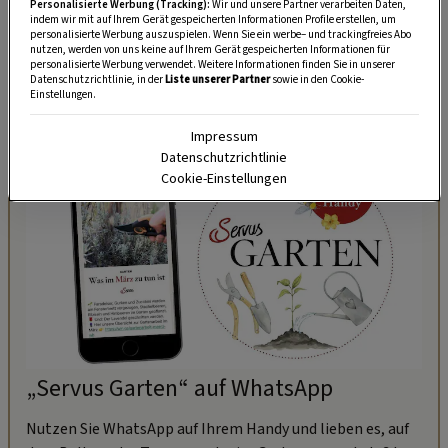
Personalisierte Werbung (Tracking):
Wir und unsere Partner verarbeiten Daten,
Hopfen und seiner
antibakteriellen Wirkung
indem wir mit auf Ihrem Gerät gespeicherten Informationen Profile erstellen, um
personalisierte Werbung auszuspielen. Wenn Sie ein werbe– und trackingfreies Abo
klärt die Maske die Haut ganz natürlich.
nutzen, werden von uns keine auf Ihrem Gerät gespeicherten Informationen für
personalisierte Werbung verwendet. Weitere Informationen finden Sie in unserer
Anschließend mit warmem Wasser abspülen.
Datenschutzrichtlinie, in der
Liste unserer Partner
sowie in den Cookie-
Einstellungen.
Impressum
Datenschutzrichtlinie
Cookie-Einstellungen
„Servus Garten“ auf WhatsApp
Nutzen Sie WhatsApp auf Ihrem Handy und lieben es, auf