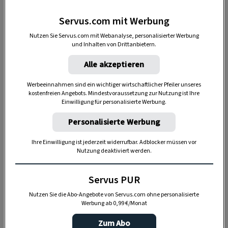
Servus.com mit Werbung
Nutzen Sie Servus.com mit Webanalyse, personalisierter Werbung
und Inhalten von Drittanbietern.
Alle akzeptieren
Anzeige
Werbeeinnahmen sind ein wichtiger wirtschaftlicher Pfeiler unseres
kostenfreien Angebots. Mindestvoraussetzung zur Nutzung ist Ihre
Einwilligung für personalisierte Werbung.
Personalisierte Werbung
Ihre Einwilligung ist jederzeit widerrufbar. Adblocker müssen vor
Nutzung deaktiviert werden.
Servus PUR
Sie sind in der Regel unkompliziert und passen
Nutzen Sie die Abo-Angebote von Servus.com ohne personalisierte
sich leicht an verschiedene Lebensumstände an,
Werbung ab 0,99 €/Monat
sei es in einer Wohnung in der Stadt oder in
Zum Abo