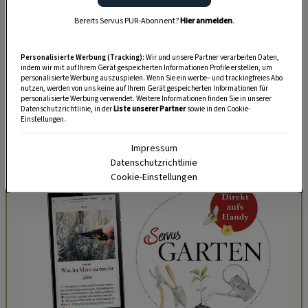
einem Haus auf dem Land.
Bereits Servus PUR-Abonnent?
Hier anmelden
.
Aufgrund ihrer robusten Gesundheit und ihrer
unkomplizierten Natur sind Europäische
Personalisierte Werbung (Tracking):
Wir und unsere Partner verarbeiten Daten,
Kurzhaarkatzen in der Regel pflegeleicht und
indem wir mit auf Ihrem Gerät gespeicherten Informationen Profile erstellen, um
personalisierte Werbung auszuspielen. Wenn Sie ein werbe– und trackingfreies Abo
unkompliziert, einmal pro Woche bürsten reicht.
nutzen, werden von uns keine auf Ihrem Gerät gespeicherten Informationen für
personalisierte Werbung verwendet. Weitere Informationen finden Sie in unserer
Und sie
integriert sich hervorragend in Familien
Datenschutzrichtlinie, in der
Liste unserer Partner
sowie in den Cookie-
Einstellungen.
mit Kindern.
Impressum
Datenschutzrichtlinie
Cookie-Einstellungen