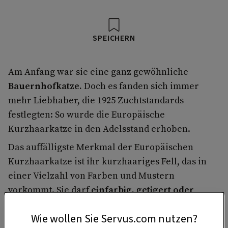
SPEICHERN
Am Anfang war sie eine ganz gewöhnliche
Bauernhofkatze.
Doch es fanden sich immer
mehr Liebhaber, die 1925 Zuchtstandards
festlegten: So wurde die Europäische
Kurzhaarkatze in den Adelsstand erhoben.
Das auffälligste Merkmal der Europäischen
Kurzhaarkatze ist ihr kurzhaariges Fell, das in
einer Vielzahl von Farben und Mustern
vorkommt. Sie darf
einfarbig, getigert oder
gemustert
sein – alles ist erlaubt und erwünscht.
Wie wollen Sie Servus.com nutzen?