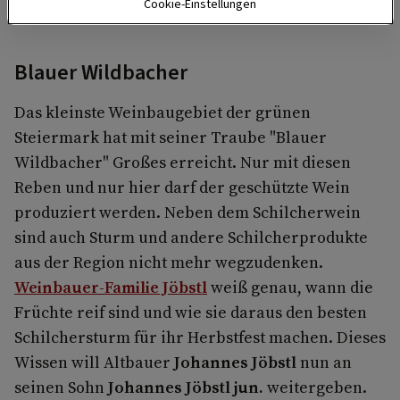
Cookie-Einstellungen
Blauer Wildbacher
Das kleinste Weinbaugebiet der grünen
Steiermark hat mit seiner Traube "Blauer
Wildbacher" Großes erreicht. Nur mit diesen
Reben und nur hier darf der geschützte Wein
produziert werden. Neben dem Schilcherwein
sind auch Sturm und andere Schilcherprodukte
aus der Region nicht mehr wegzudenken.
Weinbauer-Familie Jöbstl
weiß genau, wann die
Früchte reif sind und wie sie daraus den besten
Schilchersturm für ihr Herbstfest machen. Dieses
Wissen will Altbauer
Johannes Jöbstl
nun an
seinen Sohn
Johannes Jöbstl jun.
weitergeben.