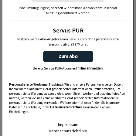
Ihre Einwilligung ist jederzeit widerrufbar. Adblocker müssen vor
Nutzung deaktiviert werden.
Servus PUR
Nutzen Sie die Abo-Angebote von Servus.com ohne personalisierte
Werbung ab 0,99 €/Monat
Zum Abo
„Servus Garten“ auf WhatsApp
Bereits Servus PUR-Abonnent?
Hier anmelden
.
Nutzen Sie WhatsApp auf Ihrem Handy und lieben es, auf
Personalisierte Werbung (Tracking):
Wir und unsere Partner verarbeiten Daten,
dem Balkon, der Terrasse oder im Garten zu werkeln? In
indem wir mit auf Ihrem Gerät gespeicherten Informationen Profile erstellen, um
personalisierte Werbung auszuspielen. Wenn Sie ein werbe– und trackingfreies Abo
unserem kostenlosen WhatsApp-Kanal finden Sie täglich
nutzen, werden von uns keine auf Ihrem Gerät gespeicherten Informationen für
Tipps und Tricks für Garten, Terrasse, Balkon- und
personalisierte Werbung verwendet. Weitere Informationen finden Sie in unserer
Datenschutzrichtlinie, in der
Liste unserer Partner
sowie in den Cookie-
Zimmerpflanzen.
Einstellungen.
Impressum
HIER MEHR ERFAHREN
Datenschutzrichtlinie