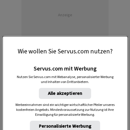
Anzeige
Wie wollen Sie Servus.com nutzen?
Servus.com mit Werbung
Nutzen Sie Servus.com mit Webanalyse, personalisierter Werbung
Die Sendung
„Heimatleuchten“
ist immer
freitags ab
und Inhalten von Drittanbietern.
20:15 Uhr
auf ServusTV zu sehen. Weitere Infos und die
Alle akzeptieren
Sendungen zum Nachsehen gibt es
auf
servustv.com/heimatleuchten
.
Werbeeinnahmen sind ein wichtiger wirtschaftlicher Pfeiler unseres
kostenfreien Angebots. Mindestvoraussetzung zur Nutzung ist Ihre
Einwilligung für personalisierte Werbung.
Personalisierte Werbung