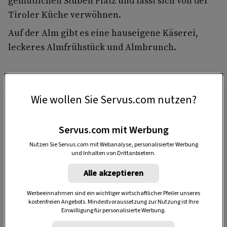
gemütlichen Stuben Platz und lasst sich von der
Tiroler Küche verwöhnen.
Auf der Alm gibt es eine hauseigene Käserei,
leckeres Almfrühstück und Almbrunch.
Wie wollen Sie Servus.com nutzen?
Servus.com mit Werbung
Nutzen Sie Servus.com mit Webanalyse, personalisierter Werbung
und Inhalten von Drittanbietern.
Anzeige
Alle akzeptieren
Werbeeinnahmen sind ein wichtiger wirtschaftlicher Pfeiler unseres
kostenfreien Angebots. Mindestvoraussetzung zur Nutzung ist Ihre
Einwilligung für personalisierte Werbung.