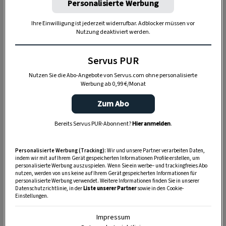
Personalisierte Werbung
Ihre Einwilligung ist jederzeit widerrufbar. Adblocker müssen vor
Daniela und Jakob Prantl bieten eine Almküche,
Nutzung deaktiviert werden.
wie sie jahrhundertelang in Tirol üblich war. In
Servus PUR
seiner Sennerei erzeugt Jakob ausschließlich
Käse und Butter vom Tiroler Grauvieh (Slow Food
Nutzen Sie die Abo-Angebote von Servus.com ohne personalisierte
Werbung ab 0,99 €/Monat
Arche des Geschmacks), die man im Almladen
erwerben kann. Selbst gemacht ist unter anderen
Zum Abo
auch die Hauswurst mit 80 Prozent
Bereits Servus PUR-Abonnent?
Hier anmelden
.
Grauviehanteil, das Henkele, der Speck, das
eingeschnittene Sauerkraut und der Grantensaft
Personalisierte Werbung (Tracking):
Wir und unsere Partner verarbeiten Daten,
indem wir mit auf Ihrem Gerät gespeicherten Informationen Profile erstellen, um
(Preiselbeersaft).
personalisierte Werbung auszuspielen. Wenn Sie ein werbe– und trackingfreies Abo
nutzen, werden von uns keine auf Ihrem Gerät gespeicherten Informationen für
personalisierte Werbung verwendet. Weitere Informationen finden Sie in unserer
Datenschutzrichtlinie, in der
Liste unserer Partner
sowie in den Cookie-
Einstellungen.
Impressum