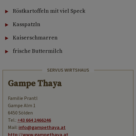
Röstkartoffeln mit viel Speck
Kasspatzln
Kaiserschmarren
frische Buttermilch
SERVUS WIRTSHAUS
Gampe Thaya
Familie Prantl
Gampe Alm 1
6450 Sölden
Tel.:
+43 664 2466246
Mail:
info@gampethaya.at
http://www.gampethaya.at