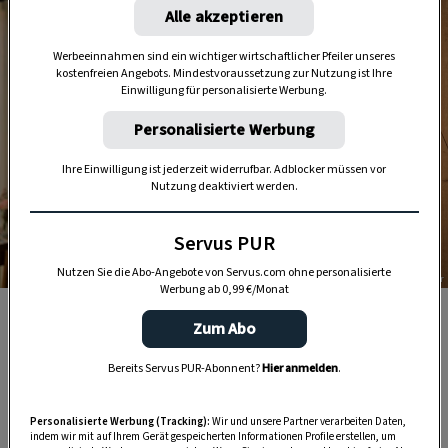
Alle akzeptieren
Werbeeinnahmen sind ein wichtiger wirtschaftlicher Pfeiler unseres
kostenfreien Angebots. Mindestvoraussetzung zur Nutzung ist Ihre
Einwilligung für personalisierte Werbung.
Personalisierte Werbung
Ihre Einwilligung ist jederzeit widerrufbar. Adblocker müssen vor
Nutzung deaktiviert werden.
Servus PUR
Nutzen Sie die Abo-Angebote von Servus.com ohne personalisierte
Foto: Lukas Kirchgasser
Werbung ab 0,99 €/Monat
Engagierte Wirtsfamilie: Sonja und Richard Rauch
Zum Abo
betreiben neben dem Steira Wirt auch eine feine
Greißlerei.
Bereits Servus PUR-Abonnent?
Hier anmelden
.
Aus der Fleischerei ist
mittlerweile ein
Personalisierte Werbung (Tracking):
Wir und unsere Partner verarbeiten Daten,
indem wir mit auf Ihrem Gerät gespeicherten Informationen Profile erstellen, um