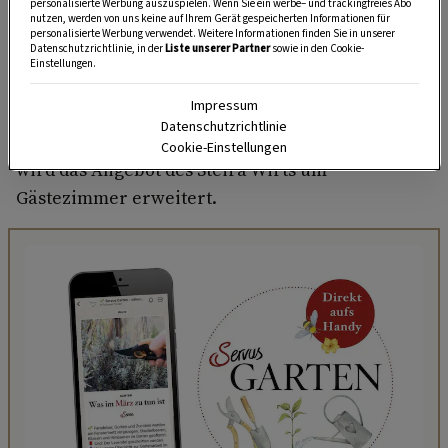
Feinkostgeschäft
geworden – mit
kulinarischen
personalisierte Werbung auszuspielen. Wenn Sie ein werbe– und trackingfreies Abo
nutzen, werden von uns keine auf Ihrem Gerät gespeicherten Informationen für
Schmankerln aus der Region und der Küche
personalisierte Werbung verwendet. Weitere Informationen finden Sie in unserer
Datenschutzrichtlinie, in der
Liste unserer Partner
sowie in den Cookie-
von Richard Rauch
in Form von Marmelade,
Einstellungen.
Likör, Kutteln, Brot oder Pasteten. Mit seinen
Impressum
Kochkursen
versucht Rauch außerdem, die
Datenschutzrichtlinie
Leute wieder an den Herd zu bringen; demnächst
Cookie-Einstellungen
wird das Angebot des Steira Wirts um
Gästezimmer erweitert.