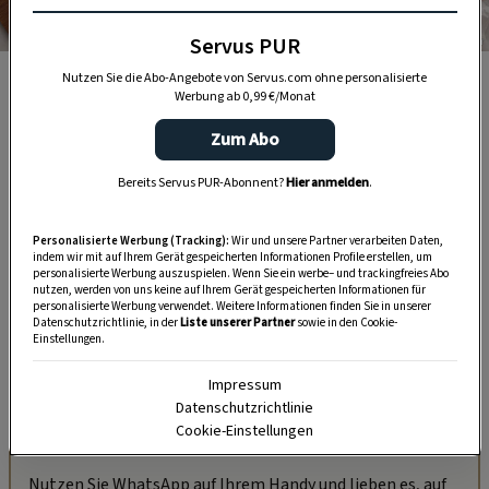
Servus PUR
Foto: Eisenhut & Mayer
Nutzen Sie die Abo-Angebote von Servus.com ohne personalisierte
Zartes Rinds-Tatar auf Salatbett.
Werbung ab 0,99 €/Monat
Zum Abo
Bereits Servus PUR-Abonnent?
Hier anmelden
.
Personalisierte Werbung (Tracking):
Wir und unsere Partner verarbeiten Daten,
indem wir mit auf Ihrem Gerät gespeicherten Informationen Profile erstellen, um
personalisierte Werbung auszuspielen. Wenn Sie ein werbe– und trackingfreies Abo
nutzen, werden von uns keine auf Ihrem Gerät gespeicherten Informationen für
personalisierte Werbung verwendet. Weitere Informationen finden Sie in unserer
Datenschutzrichtlinie, in der
Liste unserer Partner
sowie in den Cookie-
Einstellungen.
Impressum
Datenschutzrichtlinie
Cookie-Einstellungen
„Servus Garten“ auf WhatsApp
Nutzen Sie WhatsApp auf Ihrem Handy und lieben es, auf