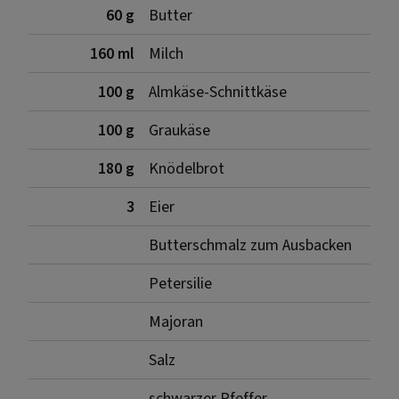
60 g
Butter
160 ml
Milch
100 g
Almkäse-Schnittkäse
100 g
Graukäse
180 g
Knödelbrot
3
Eier
Butterschmalz zum Ausbacken
Petersilie
Majoran
Salz
schwarzer Pfeffer