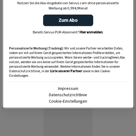
Nutzen Sie die Abo-Angebote von Servus.com ohne personalisierte
Werbung ab 0,99 €/Monat
Zum Abo
Bereits Servus PUR-Abonnent?
Hier anmelden
.
Personalisierte Werbung (Tracking):
Wir und unsere Partner verarbeiten Daten,
indem wir mit auf Ihrem Gerät gespeicherten Informationen Profile erstellen, um
personalisierte Werbung auszuspielen. Wenn Sie ein werbe– und trackingfreies Abo
nutzen, werden von uns keine auf Ihrem Gerät gespeicherten Informationen für
personalisierte Werbung verwendet. Weitere Informationen finden Sie in unserer
Datenschutzrichtlinie, in der
Liste unserer Partner
sowie in den Cookie-
Einstellungen.
Impressum
Anzeige
Datenschutzrichtlinie
Cookie-Einstellungen