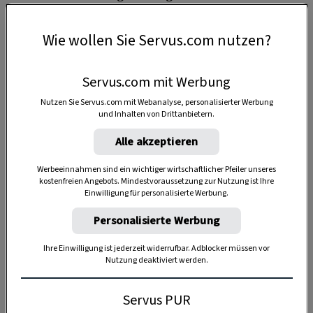
ServusTV
, in
Servus in Stadt & Land
, auf
Instagram
und
Facebook
und mit einem
Wie wollen Sie Servus.com nutzen?
eigenen
Servus-Podcast-Format
.
Empfehlenswert ist Paulas erstes Kochbuch
Servus.com mit Werbung
„Endlich kochen“
.
Nutzen Sie Servus.com mit Webanalyse, personalisierter Werbung
und Inhalten von Drittanbietern.
Alle akzeptieren
Werbeeinnahmen sind ein wichtiger wirtschaftlicher Pfeiler unseres
4 Portionen
kostenfreien Angebots. Mindestvoraussetzung zur Nutzung ist Ihre
Einwilligung für personalisierte Werbung.
Personalisierte Werbung
1 Stunde
Ihre Einwilligung ist jederzeit widerrufbar. Adblocker müssen vor
Nutzung deaktiviert werden.
Servus PUR